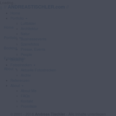
Loading...
//
//
ANDREASTISCHLER.com
Home
Portfolio
Luftbilder
Home
Architektur
Natur
Portfolio
Businessevents
Szenefotos
Booking
Presse, Events
People
Fotostrecken
Booking
Fotostrecken
About
Aktuelle Fotostrecken
Archiv
Referenzen
About
About Me
FAQs
Kontakt
Promiliste
© 2001 - 2018
Andreas Tischler
- Alle Inhalte unterliegen