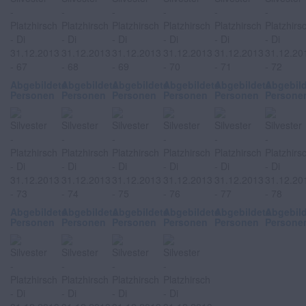
Abgebildete
Abgebildete
Abgebildete
Abgebildete
Abgebildete
Abgebil
Personen
Personen
Personen
Personen
Personen
Persone
Abgebildete
Abgebildete
Abgebildete
Abgebildete
Abgebildete
Abgebil
Personen
Personen
Personen
Personen
Personen
Persone