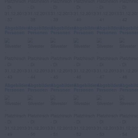
Abgebildete
Abgebildete
Abgebildete
Abgebildete
Abgebildete
Abgebil
Personen
Personen
Personen
Personen
Personen
Persone
Abgebildete
Abgebildete
Abgebildete
Abgebildete
Abgebildete
Abgebil
Personen
Personen
Personen
Personen
Personen
Persone