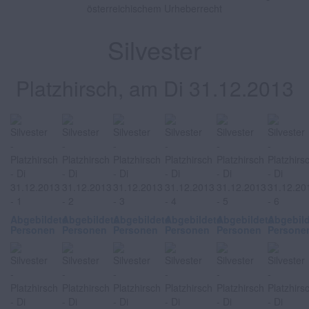
österreichischem Urheberrecht
Silvester
Platzhirsch, am Di 31.12.2013
Abgebildete
Abgebildete
Abgebildete
Abgebildete
Abgebildete
Abgebil
Personen
Personen
Personen
Personen
Personen
Persone