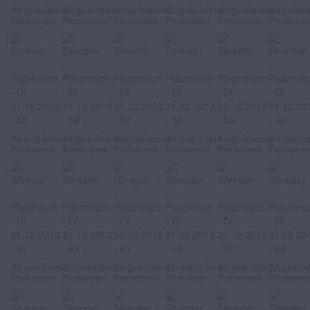
Abgebildete
Abgebildete
Abgebildete
Abgebildete
Abgebildete
Abgebil
Personen
Personen
Personen
Personen
Personen
Persone
Abgebildete
Abgebildete
Abgebildete
Abgebildete
Abgebildete
Abgebil
Personen
Personen
Personen
Personen
Personen
Persone
Abgebildete
Abgebildete
Abgebildete
Abgebildete
Abgebildete
Abgebil
Personen
Personen
Personen
Personen
Personen
Persone