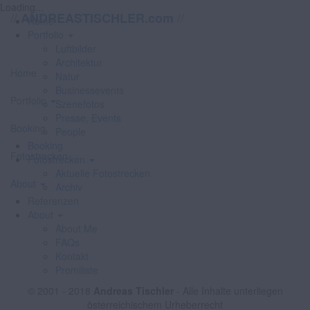
Loading...
//
//
ANDREASTISCHLER.com
Home
Portfolio
Luftbilder
Architektur
Home
Natur
Businessevents
Portfolio
Szenefotos
Presse, Events
Booking
People
Booking
Fotostrecken
Fotostrecken
Aktuelle Fotostrecken
About
Archiv
Referenzen
About
About Me
FAQs
Kontakt
Promiliste
© 2001 - 2018
Andreas Tischler
- Alle Inhalte unterliegen
österreichischem Urheberrecht