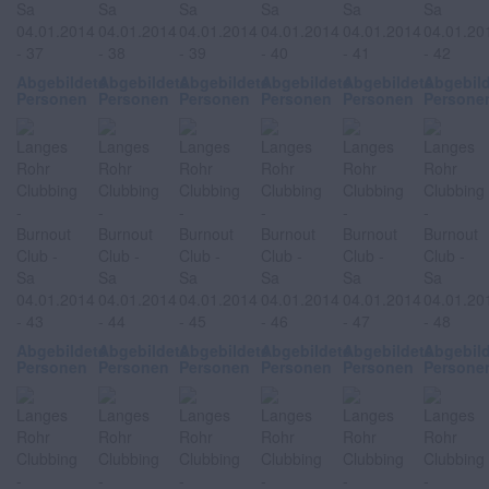
Abgebildete
Abgebildete
Abgebildete
Abgebildete
Abgebildete
Abgebil
Personen
Personen
Personen
Personen
Personen
Persone
Abgebildete
Abgebildete
Abgebildete
Abgebildete
Abgebildete
Abgebil
Personen
Personen
Personen
Personen
Personen
Persone