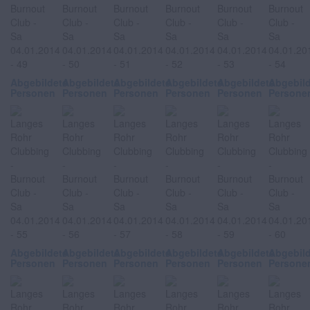
Abgebildete
Abgebildete
Abgebildete
Abgebildete
Abgebildete
Abgebil
Personen
Personen
Personen
Personen
Personen
Persone
Abgebildete
Abgebildete
Abgebildete
Abgebildete
Abgebildete
Abgebil
Personen
Personen
Personen
Personen
Personen
Persone