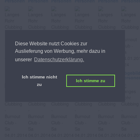
Personen
Personen
Personen
Personen
Personen
Persone
Diese Website nutzt Cookies zur
Auslieferung von Werbung, mehr dazu in
unserer
Datenschutzerklärung.
Abgebildete
Abgebildete
Abgebildete
Abgebildete
Abgebildete
Abgebil
Personen
Personen
Personen
Personen
Personen
Persone
Ich stimme nicht
Ich stimme zu
zu