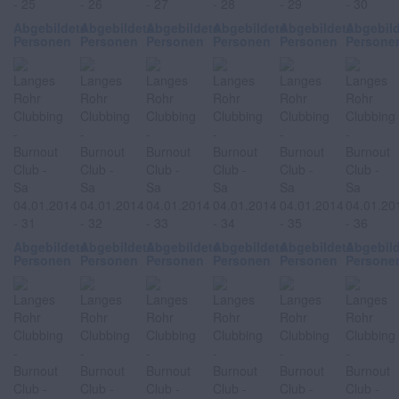
Abgebildete
Abgebildete
Abgebildete
Abgebildete
Abgebildete
Abgebil
Personen
Personen
Personen
Personen
Personen
Persone
Abgebildete
Abgebildete
Abgebildete
Abgebildete
Abgebildete
Abgebil
Personen
Personen
Personen
Personen
Personen
Persone