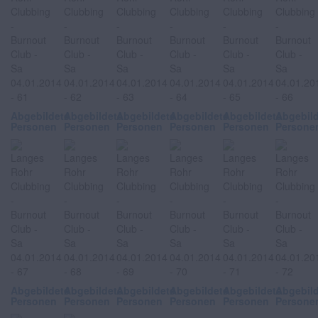
Abgebildete
Abgebildete
Abgebildete
Abgebildete
Abgebildete
Abgebil
Personen
Personen
Personen
Personen
Personen
Persone
Abgebildete
Abgebildete
Abgebildete
Abgebildete
Abgebildete
Abgebil
Personen
Personen
Personen
Personen
Personen
Persone