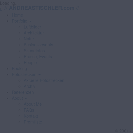
Loading...
//
//
ANDREASTISCHLER.com
Home
Portfolio
Luftbilder
Architektur
Natur
Businessevents
Szenefotos
Presse, Events
People
Booking
Fotostrecken
Aktuelle Fotostrecken
Archiv
Referenzen
About
About Me
FAQs
Kontakt
Promiliste
© 2001 -