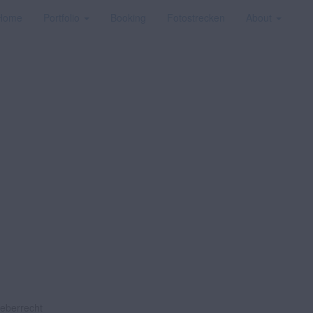
Home
Portfolio
Booking
Fotostrecken
About
heberrecht