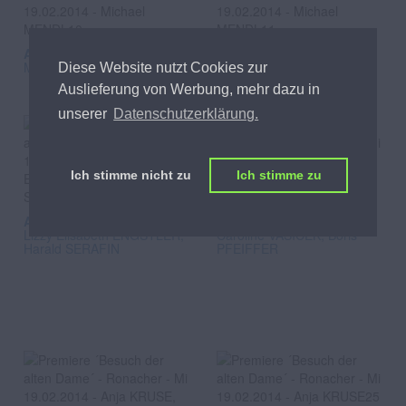
Abgebildete Personen
Abgebildete Personen
Michael MENDL
Michael MENDL
Diese Website nutzt Cookies zur
Auslieferung von Werbung, mehr dazu in
unserer
Datenschutzerklärung.
Ich stimme nicht zu
Ich stimme zu
Abgebildete Personen
Abgebildete Personen
Lizzy Elisabeth ENGSTLER,
Caroline VASICEK, Boris
Harald SERAFIN
PFEIFFER