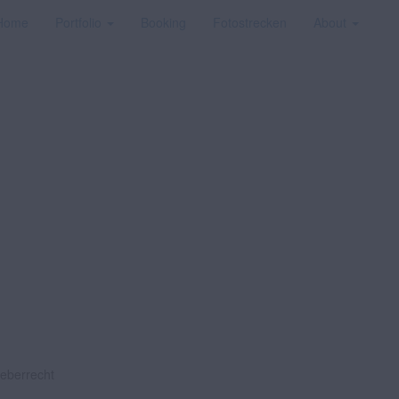
Home
Portfolio
Booking
Fotostrecken
About
heberrecht