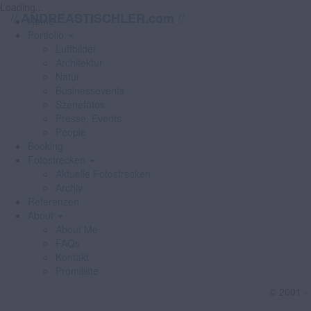
Loading...
//
//
ANDREASTISCHLER.com
Home
Portfolio
Luftbilder
Architektur
Natur
Businessevents
Szenefotos
Presse, Events
People
Booking
Fotostrecken
Aktuelle Fotostrecken
Archiv
Referenzen
About
About Me
FAQs
Kontakt
Promiliste
© 2001 -