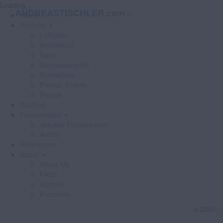
Loading...
//
//
ANDREASTISCHLER.com
Home
Portfolio
Luftbilder
Architektur
Natur
Businessevents
Szenefotos
Presse, Events
People
Booking
Fotostrecken
Aktuelle Fotostrecken
Archiv
Referenzen
About
About Me
FAQs
Kontakt
Promiliste
© 2001 -