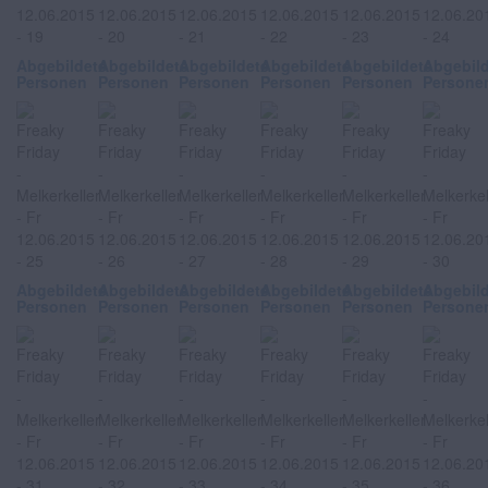
Abgebildete
Abgebildete
Abgebildete
Abgebildete
Abgebildete
Abgebil
Personen
Personen
Personen
Personen
Personen
Persone
Abgebildete
Abgebildete
Abgebildete
Abgebildete
Abgebildete
Abgebil
Personen
Personen
Personen
Personen
Personen
Persone