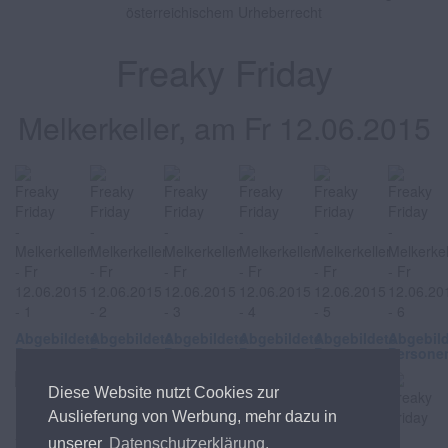
österreichischem Urheberrecht
Freaky Friday
Melkerkeller, am Fr 12.06.2015
Abgebildete
Abgebildete
Abgebildete
Abgebildete
Abgebildete
Abgebil
Personen
Personen
Personen
Personen
Personen
Persone
Diese Website nutzt Cookies zur
Auslieferung von Werbung, mehr dazu in
unserer
Datenschutzerklärung.