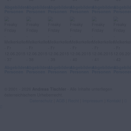
Abgebildete
Abgebildete
Abgebildete
Abgebildete
Abgebildete
Abgebil
Personen
Personen
Personen
Personen
Personen
Persone
Abgebildete
Abgebildete
Abgebildete
Abgebildete
Abgebildete
Abgebil
Personen
Personen
Personen
Personen
Personen
Persone
© 2001 - 2026
Andreas Tischler
- Alle Inhalte unterliegen
österreichischem Urheberrecht.
Datenschutz
|
AGB
|
Recht
|
Impressum
|
Kontakt
|