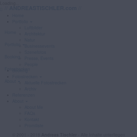
Loading...
//
//
ANDREASTISCHLER.com
Home
Portfolio
Luftbilder
Home
Architektur
Natur
Portfolio
Businessevents
Szenefotos
Booking
Presse, Events
People
Fotostrecken
Booking
Fotostrecken
About
Aktuelle Fotostrecken
Archiv
Referenzen
About
About Me
FAQs
Kontakt
Promiliste
© 2001 - 2018
Andreas Tischler
- Alle Inhalte unterliegen