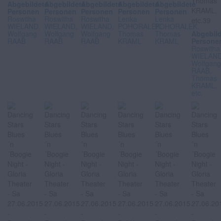
Abgebildete
Abgebildete
Abgebildete
Abgebildete
Abgebildete
Personen
Personen
Personen
Personen
Personen
Roswitha
Roswitha
Roswitha
Lenka
Lenka
WIELAND,
WIELAND,
WIELAND,
POHORALEK,
POHORALEK,
Wolfgang
Wolfgang
Wolfgang
Thomas
Thomas
Abgebil
RAAB
RAAB
RAAB
KRAML
KRAML
Persone
Roswitha
WIELAND
Wolfgan
RAAB,
Thomas
KRAML,
etc.