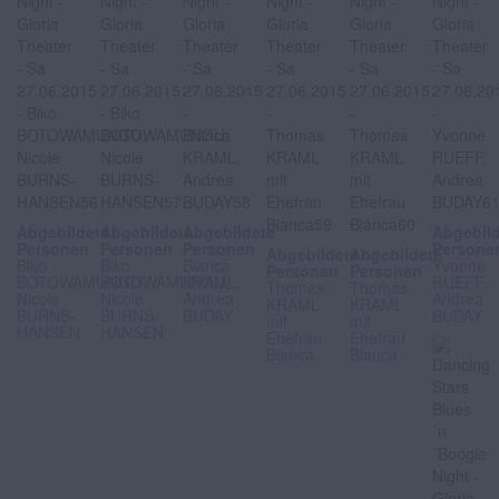
Abgebildete
Abgebildete
Abgebildete
Abgebil
Personen
Personen
Personen
Persone
Abgebildete
Abgebildete
Biko
Biko
Bianca
Yvonne
Personen
Personen
BOTOWAMUNGU,
BOTOWAMUNGU,
KRAML,
RUEFF,
Thomas
Thomas
Nicole
Nicole
Andrea
Andrea
KRAML
KRAML
BURNS-
BURNS-
BUDAY
BUDAY
mit
mit
HANSEN
HANSEN
Ehefrau
Ehefrau
Bianca
Bianca