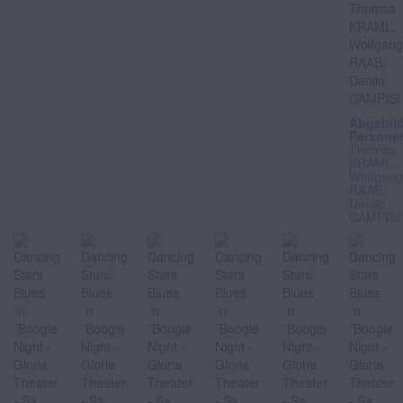
Abgebil
Persone
Thomas
KRAML,
Wolfgan
RAAB,
Danilo
CAMPISI