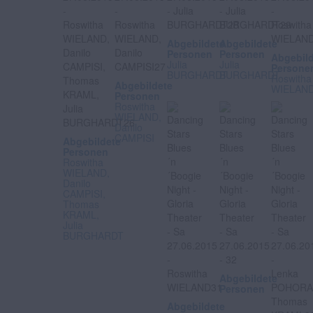
Abgebildete
Abgebildete
Personen
Personen
Abgebil
Julia
Julia
Persone
BURGHARDT
BURGHARDT
Roswitha
Abgebildete
WIELAN
Personen
Roswitha
WIELAND,
Danilo
CAMPISI
Abgebildete
Personen
Roswitha
WIELAND,
Danilo
CAMPISI,
Thomas
KRAML,
Julia
BURGHARDT
Abgebildete
Personen
Abgebildete