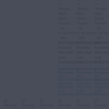
Abgebildete
Abgebildete
Abgebil
Personen
Personen
Persone
Biko
Biko
Biko
BOTOWAMUNGU,
BOTOWAMUNGU,
BOTOWA
Roswitha
Roswitha
Roswitha
WIELAND,
WIELAND,
WIELAND
Julia
Julia
Julia
BURGHARDT
BURGHARDT
BURGHA