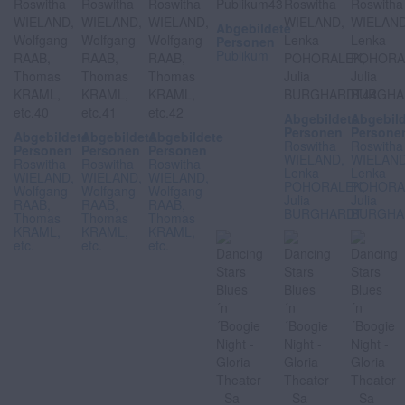
Abgebildete
Personen
Publikum
Abgebildete
Abgebil
Personen
Persone
Abgebildete
Abgebildete
Abgebildete
Roswitha
Roswitha
Personen
Personen
Personen
WIELAND,
WIELAND
Roswitha
Roswitha
Roswitha
Lenka
Lenka
WIELAND,
WIELAND,
WIELAND,
POHORALEK,
POHORA
Wolfgang
Wolfgang
Wolfgang
Julia
Julia
RAAB,
RAAB,
RAAB,
BURGHARDT
BURGHA
Thomas
Thomas
Thomas
KRAML,
KRAML,
KRAML,
etc.
etc.
etc.