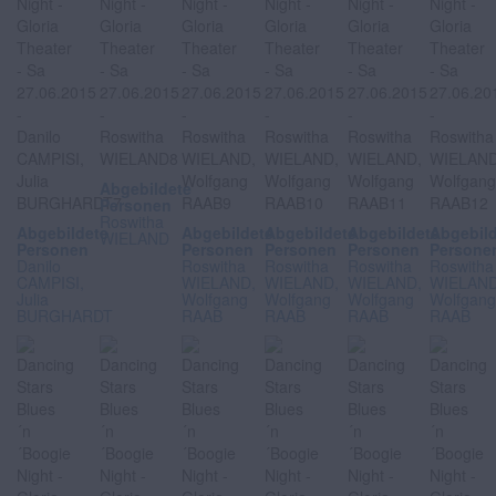
Abgebildete
Personen
Roswitha
Abgebildete
Abgebildete
Abgebildete
Abgebildete
Abgebil
WIELAND
Personen
Personen
Personen
Personen
Persone
Danilo
Roswitha
Roswitha
Roswitha
Roswitha
CAMPISI,
WIELAND,
WIELAND,
WIELAND,
WIELAND
Julia
Wolfgang
Wolfgang
Wolfgang
Wolfgan
BURGHARDT
RAAB
RAAB
RAAB
RAAB