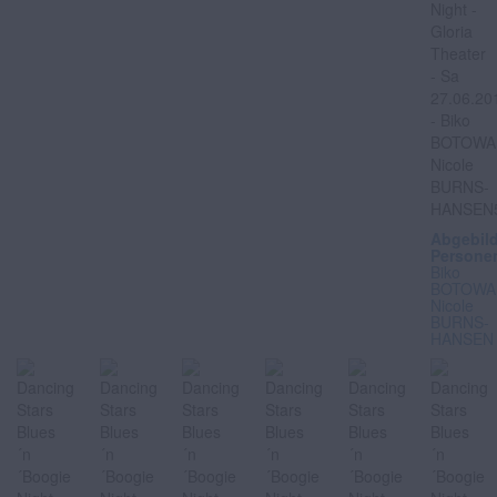
Abgebil
Persone
Biko
BOTOWA
Nicole
BURNS-
HANSEN