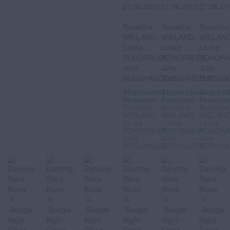
Abgebildete
Abgebildete
Abgebil
Personen
Personen
Persone
Roswitha
Roswitha
Roswitha
WIELAND,
WIELAND,
WIELAND
Lenka
Lenka
Lenka
POHORALEK,
POHORALEK,
POHORA
Julia
Julia
Julia
BURGHARDT
BURGHARDT
BURGHA