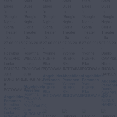
Abgebildete
Abgebildete
Abgebildete
Personen
Personen
Personen
Abgebil
Yvonne
Yvonne
Yvonne
Persone
Abgebildete
RUEFF,
RUEFF,
RUEFF,
Danilo
Personen
Biko
Biko
Biko
CAMPISI
Roswitha
BOTOWAMUNGU
BOTOWAMUNGU
BOTOWAMUNGU
Abgebildete
Nicole
WIELAND,
Personen
BURNS-
Lenka
Roswitha
HANSEN
POHORALEK,
WIELAND,
Julia
Lenka
BURGHARDT
POHORALEK,