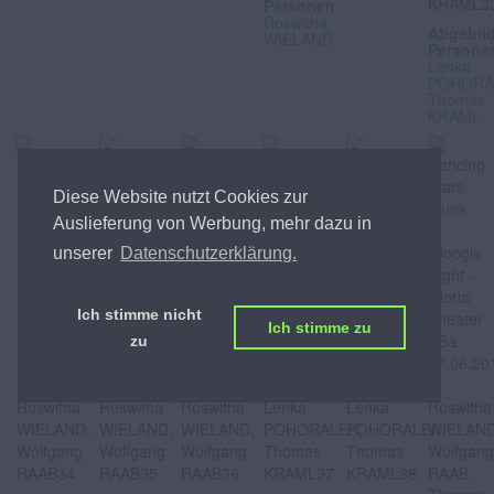
Personen
Roswitha
Abgebil
WIELAND
Persone
Lenka
POHORA
Thomas
KRAML
Diese Website nutzt Cookies zur
Auslieferung von Werbung, mehr dazu in
unserer
Datenschutzerklärung.
Ich stimme nicht
Ich stimme zu
zu