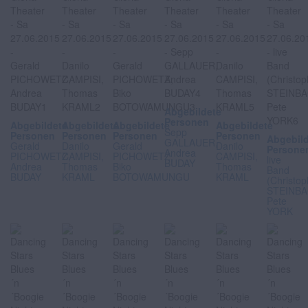
Abgebildete
Personen
Abgebildete
Abgebildete
Abgebildete
Abgebildete
Sepp
Personen
Personen
Personen
Personen
Abgebil
GALLAUER,
Gerald
Danilo
Gerald
Danilo
Persone
Andrea
PICHOWETZ,
CAMPISI,
PICHOWETZ,
CAMPISI,
live
BUDAY
Andrea
Thomas
Biko
Thomas
Band
BUDAY
KRAML
BOTOWAMUNGU
KRAML
(Christop
STEINBA
Pete
YORK