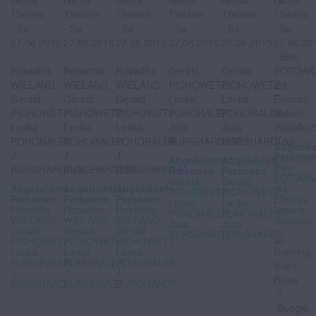
Abgebil
Persone
Abgebildete
Abgebildete
Biko
Personen
Personen
BOTOW
Gerald
Gerald
Abgebildete
Abgebildete
Abgebildete
mit
PICHOWETZ,
PICHOWETZ,
Personen
Personen
Personen
Ehefrau
Lenka
Lenka
Roswitha
Roswitha
Roswitha
Nakale
POHORALEK,
POHORALEK,
WIELAND,
WIELAND,
WIELAND,
(Natalie)
Julia
Julia
Gerald
Gerald
Gerald
BURGHARDT
BURGHARDT
PICHOWETZ
PICHOWETZ
PICHOWETZ
Lenka
Lenka
Lenka
POHORALEK,
POHORALEK,
POHORALEK,
J.
J.
J.
BURGHARDT
BURGHARDT
BURGHARDT