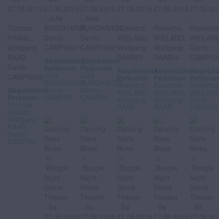
Abgebildete
Abgebildete
Personen
Personen
Abgebildete
Abgebildete
Abgebil
Julia
Julia
Personen
Personen
Persone
BURGHARDT,
BURGHARDT,
Roswitha
Roswitha
Roswitha
Abgebildete
Danilo
Danilo
WIELAND,
WIELAND,
WIELAND
Personen
CAMPISI
CAMPISI
Wolfgang
Wolfgang
Danilo
Thomas
RAAB
RAAB
CAMPISI
KRAML,
Wolfgang
RAAB,
Danilo
CAMPISI