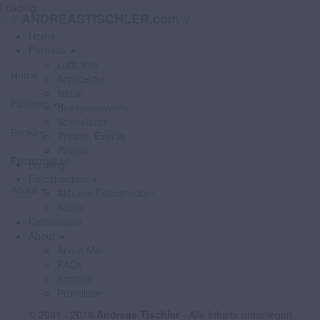
Loading...
//
//
ANDREASTISCHLER.com
Home
Portfolio
Luftbilder
Home
Architektur
Natur
Portfolio
Businessevents
Szenefotos
Booking
Presse, Events
People
Fotostrecken
Booking
Fotostrecken
About
Aktuelle Fotostrecken
Archiv
Referenzen
About
About Me
FAQs
Kontakt
Promiliste
© 2001 - 2018
Andreas Tischler
- Alle Inhalte unterliegen