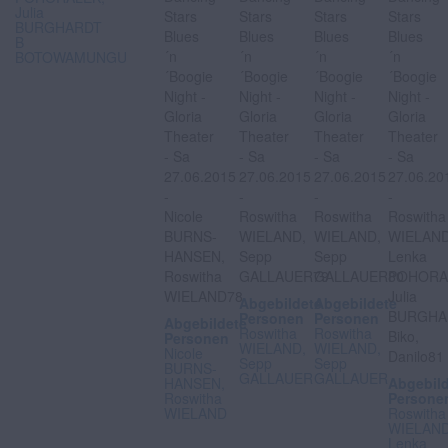
Julia
BURGHARDT
B
BOTOWAMUNGU
Abgebildete
Abgebildete
Personen
Personen
Abgebildete
Roswitha
Roswitha
Personen
WIELAND,
WIELAND,
Nicole
Sepp
Sepp
BURNS-
GALLAUER
GALLAUER
HANSEN,
Abgebil
Roswitha
Persone
WIELAND
Roswitha
WIELAND
Lenka