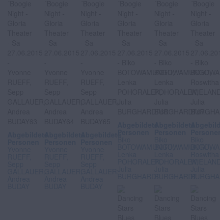
Abgebildete
Abgebildete
Abgebil
Personen
Personen
Persone
Abgebildete
Abgebildete
Abgebildete
Biko
Biko
Biko
Personen
Personen
Personen
BOTOWAMUNGU,
BOTOWAMUNGU,
BOTOWA
Yvonne
Yvonne
Yvonne
Lenka
Lenka
Roswitha
RUEFF,
RUEFF,
RUEFF,
POHORALEK,
POHORALEK,
WIELAND
Sepp
Sepp
Sepp
Julia
Julia
Julia
GALLAUER,
GALLAUER,
GALLAUER,
BURGHARDT
BURGHARDT
BURGHA
Andrea
Andrea
Andrea
BUDAY
BUDAY
BUDAY