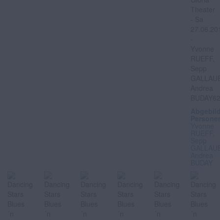
Abgebil
Persone
Yvonne
RUEFF,
Sepp
GALLAU
Andrea
BUDAY