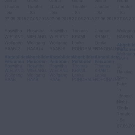
Abgebil
Persone
Wolfgan
Abgebildete
Abgebildete
Abgebildete
Abgebildete
Abgebildete
RAAB
Personen
Personen
Personen
Personen
Personen
Roswitha
Roswitha
Roswitha
Thomas
Thomas
WIELAND,
WIELAND,
WIELAND,
KRAML,
KRAML,
Wolfgang
Wolfgang
Wolfgang
Lenka
Lenka
RAAB
RAAB
RAAB
POHORALEK
POHORALEK