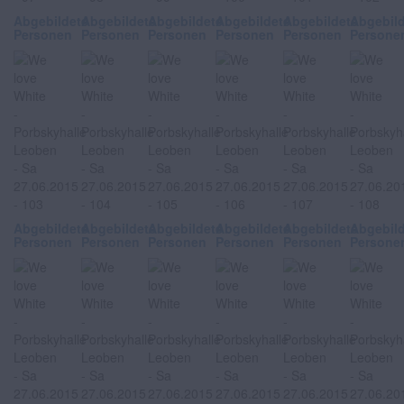
Abgebildete
Abgebildete
Abgebildete
Abgebildete
Abgebildete
Abgebil
Personen
Personen
Personen
Personen
Personen
Persone
Abgebildete
Abgebildete
Abgebildete
Abgebildete
Abgebildete
Abgebil
Personen
Personen
Personen
Personen
Personen
Persone