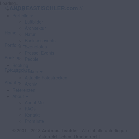
Loading...
//
//
ANDREASTISCHLER.com
Home
Portfolio
Luftbilder
Architektur
Home
Natur
Businessevents
Portfolio
Szenefotos
Presse, Events
Booking
People
Booking
Fotostrecken
Fotostrecken
Aktuelle Fotostrecken
About
Archiv
Referenzen
About
About Me
FAQs
Kontakt
Promiliste
© 2001 - 2018
Andreas Tischler
- Alle Inhalte unterliegen
österreichischem Urheberrecht