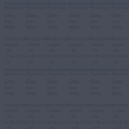
Abgebildete
Abgebildete
Abgebildete
Abgebildete
Abgebildete
Abgebil
Personen
Personen
Personen
Personen
Personen
Persone
Abgebildete
Abgebildete
Abgebildete
Abgebildete
Abgebildete
Abgebil
Personen
Personen
Personen
Personen
Personen
Persone