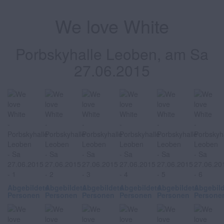
We love White
Porbskyhalle Leoben, am Sa
27.06.2015
Abgebildete
Abgebildete
Abgebildete
Abgebildete
Abgebildete
Abgebil
Personen
Personen
Personen
Personen
Personen
Persone