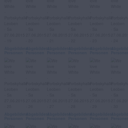
Abgebildete
Abgebildete
Abgebildete
Abgebildete
Abgebildete
Abgebil
Personen
Personen
Personen
Personen
Personen
Persone
Abgebildete
Abgebildete
Abgebildete
Abgebildete
Abgebildete
Abgebil
Personen
Personen
Personen
Personen
Personen
Persone