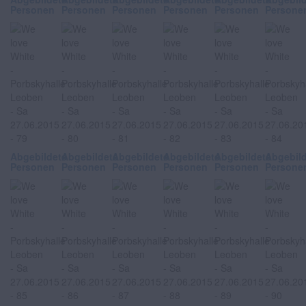
Personen
Personen
Personen
Personen
Personen
Persone
Abgebildete
Abgebildete
Abgebildete
Abgebildete
Abgebildete
Abgebil
Personen
Personen
Personen
Personen
Personen
Persone