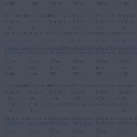
Abgebildete
Abgebildete
Abgebildete
Abgebildete
Abgebildete
Abgebil
Personen
Personen
Personen
Personen
Personen
Persone
Abgebildete
Abgebildete
Abgebildete
Abgebildete
Abgebildete
Abgebil
Personen
Personen
Personen
Personen
Personen
Persone