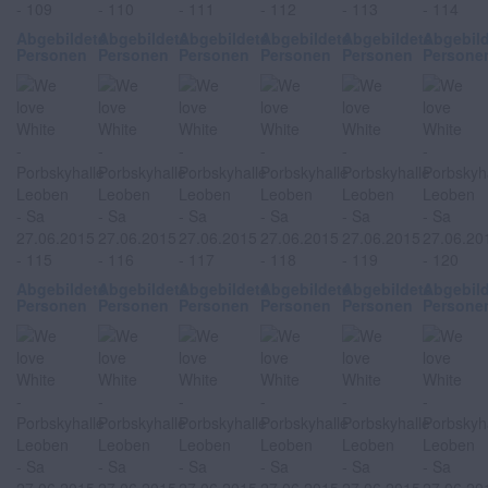
Abgebildete
Abgebildete
Abgebildete
Abgebildete
Abgebildete
Abgebil
Personen
Personen
Personen
Personen
Personen
Persone
Abgebildete
Abgebildete
Abgebildete
Abgebildete
Abgebildete
Abgebil
Personen
Personen
Personen
Personen
Personen
Persone