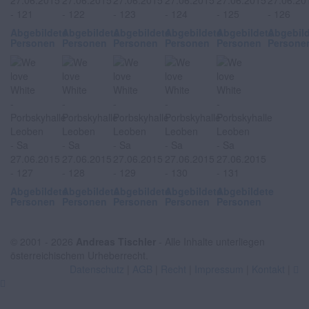
Abgebildete
Abgebildete
Abgebildete
Abgebildete
Abgebildete
Abgebil
Personen
Personen
Personen
Personen
Personen
Persone
Abgebildete
Abgebildete
Abgebildete
Abgebildete
Abgebildete
Personen
Personen
Personen
Personen
Personen
© 2001 - 2026
Andreas Tischler
- Alle Inhalte unterliegen
österreichischem Urheberrecht.
Datenschutz
|
AGB
|
Recht
|
Impressum
|
Kontakt
|