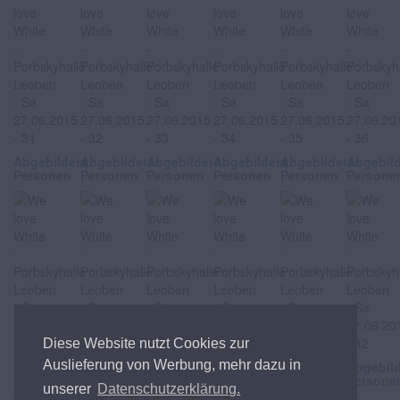
Abgebildete
Abgebildete
Abgebildete
Abgebildete
Abgebildete
Abgebil
Personen
Personen
Personen
Personen
Personen
Persone
Diese Website nutzt Cookies zur
Auslieferung von Werbung, mehr dazu in
Abgebildete
Abgebildete
Abgebildete
Abgebildete
Abgebildete
Abgebil
Personen
Personen
Personen
Personen
Personen
Persone
unserer
Datenschutzerklärung.