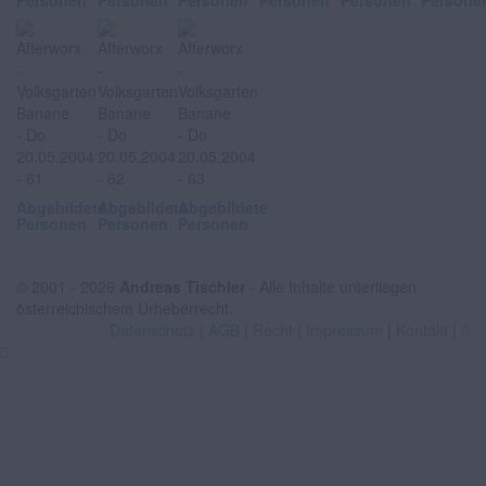
Personen
Personen
Personen
Personen
Personen
Persone
Abgebildete
Abgebildete
Abgebildete
Personen
Personen
Personen
© 2001 - 2026
Andreas Tischler
- Alle Inhalte unterliegen
österreichischem Urheberrecht.
Datenschutz
|
AGB
|
Recht
|
Impressum
|
Kontakt
|