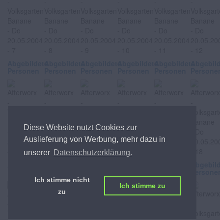
Abgebildete
Abgebildete
Abgebildete
Abgebildete
Abgebildete
Abgebil
Personen
Personen
Personen
Personen
Personen
Persone
Diese Website nutzt Cookies zur
Auslieferung von Werbung, mehr dazu in
unserer
Datenschutzerklärung.
Abgebildete
Abgebildete
Abgebildete
Abgebildete
Abgebildete
Abgebil
Personen
Personen
Personen
Personen
Personen
Persone
Ich stimme nicht
Ich stimme zu
zu