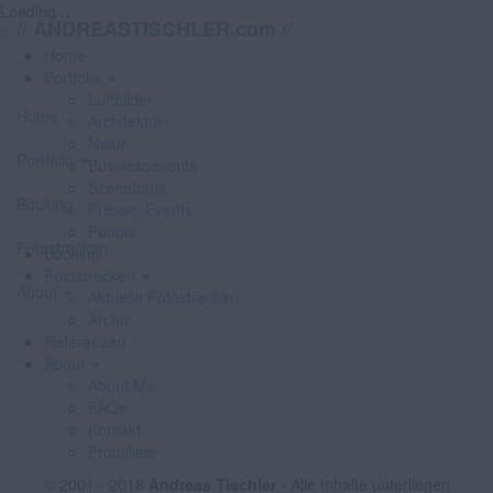
Loading...
//
//
ANDREASTISCHLER.com
Home
Portfolio
Luftbilder
Home
Architektur
Natur
Portfolio
Businessevents
Szenefotos
Booking
Presse, Events
People
Fotostrecken
Booking
Fotostrecken
About
Aktuelle Fotostrecken
Archiv
Referenzen
About
About Me
FAQs
Kontakt
Promiliste
© 2001 - 2018
Andreas Tischler
- Alle Inhalte unterliegen