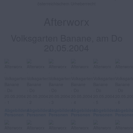
österreichischem Urheberrecht
Afterworx
Volksgarten Banane, am Do
20.05.2004
Abgebildete
Abgebildete
Abgebildete
Abgebildete
Abgebildete
Abgebil
Personen
Personen
Personen
Personen
Personen
Persone