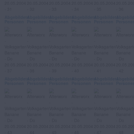
Abgebildete
Abgebildete
Abgebildete
Abgebildete
Abgebildete
Abgebil
Personen
Personen
Personen
Personen
Personen
Persone
Abgebildete
Abgebildete
Abgebildete
Abgebildete
Abgebildete
Abgebil
Personen
Personen
Personen
Personen
Personen
Persone