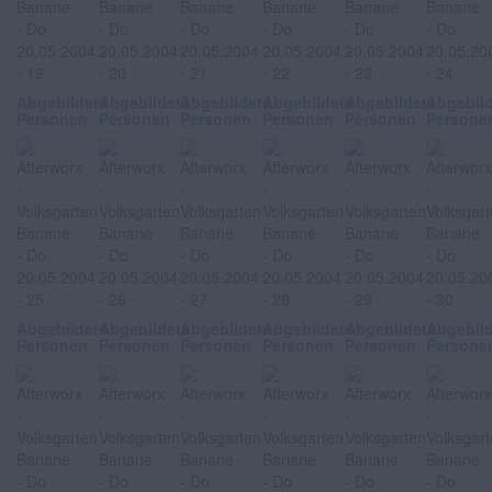
Abgebildete
Abgebildete
Abgebildete
Abgebildete
Abgebildete
Abgebil
Personen
Personen
Personen
Personen
Personen
Persone
Abgebildete
Abgebildete
Abgebildete
Abgebildete
Abgebildete
Abgebil
Personen
Personen
Personen
Personen
Personen
Persone