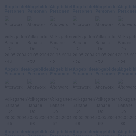
Abgebildete
Abgebildete
Abgebildete
Abgebildete
Abgebildete
Abgebil
Personen
Personen
Personen
Personen
Personen
Persone
Abgebildete
Abgebildete
Abgebildete
Abgebildete
Abgebildete
Abgebil
Personen
Personen
Personen
Personen
Personen
Persone
Abgebildete
Abgebildete
Abgebildete
Abgebildete
Abgebildete
Abgebil