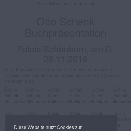
österreichischem Urheberrecht
Otto Schenk
Buchpräsentation
Palais Schönborn, am Di
08.11.2016
Heinz Marecek, Harald Serafin, Norbert Blecha, Sebastian
Holecek u.v.m. kamen zur Buchpräsentation von Otto Schenk´s
siebentem Buch.
Diese Website nutzt Cookies zur