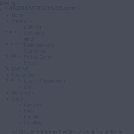
Loading...
//
//
ANDREASTISCHLER.com
Home
Portfolio
Luftbilder
Home
Architektur
Natur
Portfolio
Businessevents
Szenefotos
Booking
Presse, Events
People
Fotostrecken
Booking
Fotostrecken
About
Aktuelle Fotostrecken
Archiv
Referenzen
About
About Me
FAQs
Kontakt
Promiliste
© 2001 - 2018
Andreas Tischler
- Alle Inhalte unterliegen