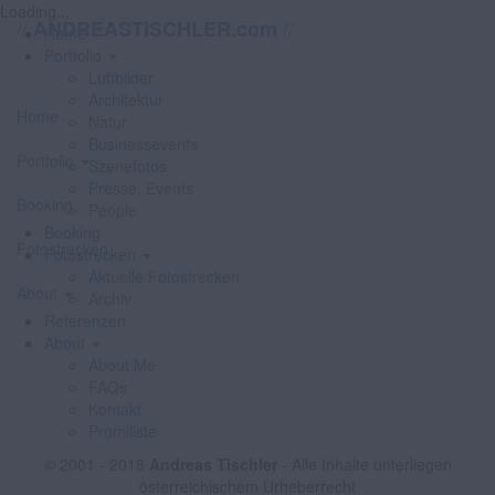
Loading...
//
//
ANDREASTISCHLER.com
Home
Portfolio
Luftbilder
Architektur
Home
Natur
Businessevents
Portfolio
Szenefotos
Presse, Events
Booking
People
Booking
Fotostrecken
Fotostrecken
Aktuelle Fotostrecken
About
Archiv
Referenzen
About
About Me
FAQs
Kontakt
Promiliste
© 2001 - 2018
Andreas Tischler
- Alle Inhalte unterliegen
österreichischem Urheberrecht