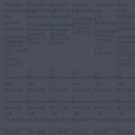
Abgebildete
Personen
Abgebildete
Abgebildete
Elisabeth
Personen
Personen
Abgebildete
GÜRTLER
Elisabeth
Elisabeth
Personen
Abgebildete
Abgebil
GÜRTLER
GÜRTLER
Christoph
Personen
Persone
(Portrait)
(Portrait)
und
Clemens
Helga
Eva
HELLSBERG
RABL-
DICHAND
mit
STADLER
Ehefrau
Markus
Elisabeth
HINTER