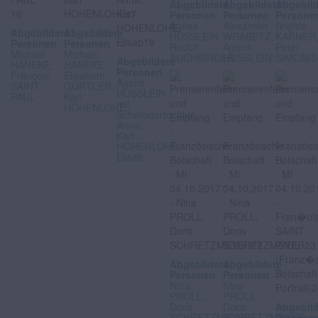
Abgebildete
Abgebildete
Abgebil
Personen
Personen
Persone
Agnes
Alexander
Brigitte
Abgebildete
Abgebildete
HUSSLEIN,
WRABETZ,
KARNER
Personen
Personen
Rudolf
Agens
Peter
Michael
Michael
BUCHBINDER
HUSSLEIN
SIMONI
Abgebildete
HANEKE,
HANEKE,
Personen
François
Elisabeth
Agens
SAINT
GÜRTLER,
HUSSLEIN
PAUL
Kari
mit
HOHENLOHE
Schwiegertochter
Anna,
Kari
HOHENLOHE,
Elisab
Abgebildete
Abgebildete
Personen
Personen
Nina
Nina
PROLL,
PROLL,
Doris
Doris
Abgebil
SCHRETZMEYER
SCHRETZMEYER
Persone