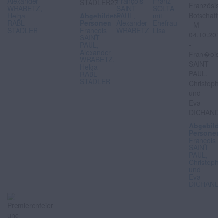
Alexander
François
Franz
WRABETZ,
SAINT
SOLTA
Helga
Abgebildete
PAUL,
mit
RABL-
Personen
Alexander
Ehefrau
STADLER
François
WRABETZ
Lisa
SAINT
PAUL,
Alexander
WRABETZ,
Helga
RABL-
STADLER
Abgebil
Persone
François
SAINT
PAUL,
Christop
und
Eva
DICHAN