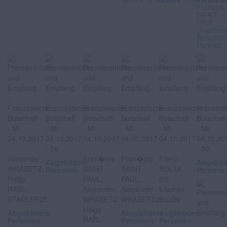
François
SAINT
PAUL
(Französ
Botschaft
Portrait)
Abgebildete
Abgebil
Personen
Persone
Abgebildete
Abgebildete
Abgebildete
Personen
Personen
Personen