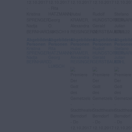
Abgebildete
Abgebildete
Abgebildete
Abgebildete
Abgebil
Personen
Personen
Personen
Personen
Persone
Kristina
Rita
Hubsi
Rudolf
Stefano
SPRENGER,
HATZMANN,
KRAMER,
HUNDSTORFER,
BERNARD
Nadja
Georg
Alexandra
Gerald
Julian
BERNHARD
O.
REISINGER
GERSTBAUER
KOHL
LUKSCH