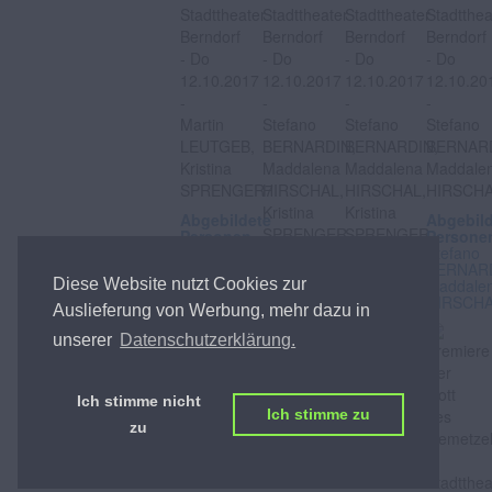
Abgebildete
Abgebil
Personen
Persone
Martin
Stefano
LEUTGEB,
BERNARD
Kristina
Abgebildete
Abgebildete
Maddale
Diese Website nutzt Cookies zur
SPRENGER
Personen
Personen
HIRSCH
Auslieferung von Werbung, mehr dazu in
Stefano
Stefano
BERNARDIN,
BERNARDIN,
unserer
Datenschutzerklärung.
Maddalena
Maddalena
HIRSCHAL,
HIRSCHAL,
Kristina
Kristina
SPRENGER,
SPRENGER,
Ich stimme nicht
Ich stimme zu
Alexan
Alexan
zu