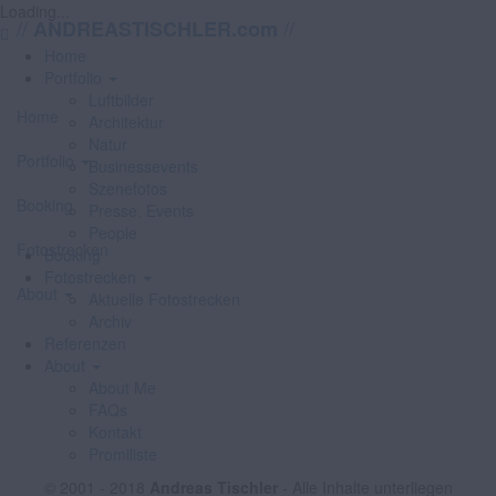
Loading...
//
//
ANDREASTISCHLER.com
Home
Portfolio
Luftbilder
Home
Architektur
Natur
Portfolio
Businessevents
Szenefotos
Booking
Presse, Events
People
Fotostrecken
Booking
Fotostrecken
About
Aktuelle Fotostrecken
Archiv
Referenzen
About
About Me
FAQs
Kontakt
Promiliste
© 2001 - 2018
Andreas Tischler
- Alle Inhalte unterliegen