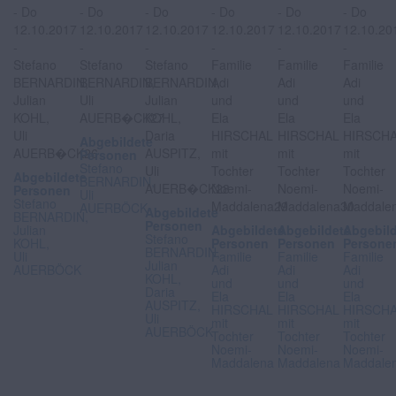
Abgebildete
Personen
Stefano
Abgebildete
BERNARDIN,
Personen
Uli
Stefano
AUERBÖCK
Abgebildete
BERNARDIN,
Personen
Julian
Abgebildete
Abgebildete
Abgebil
Stefano
KOHL,
Personen
Personen
Persone
BERNARDIN,
Uli
Familie
Familie
Familie
Julian
AUERBÖCK
Adi
Adi
Adi
KOHL,
und
und
und
Daria
Ela
Ela
Ela
AUSPITZ,
HIRSCHAL
HIRSCHAL
HIRSCH
Uli
mit
mit
mit
AUERBÖCK
Tochter
Tochter
Tochter
Noemi-
Noemi-
Noemi-
Maddalena
Maddalena
Maddale