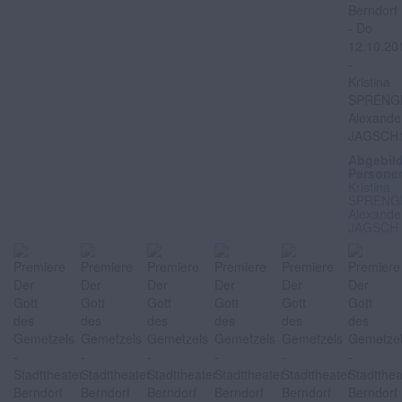
Abgebil
Persone
Kristina
SPRENG
Alexande
JAGSCH