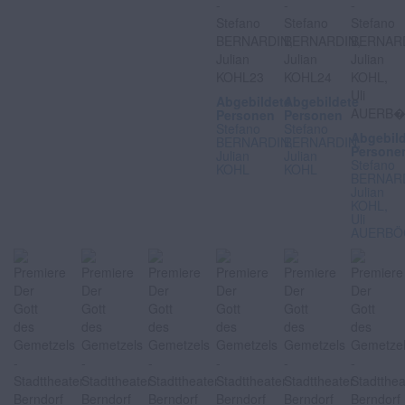
Abgebildete
Abgebildete
Personen
Personen
Stefano
Stefano
Abgebil
BERNARDIN,
BERNARDIN,
Persone
Julian
Julian
Stefano
KOHL
KOHL
BERNARD
Julian
KOHL,
Uli
AUERBÖ