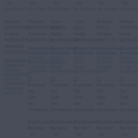
Abgebildete
Abgebildete
Abgebildete
Abgebildete
Abgebil
Personen
Personen
Personen
Personen
Persone
Thomas
Julian
Julian
Andreas
Kristina
Abgebildete
WEISSENGRUBER,
KOHL,
KOHL,
STICH,
SPRENG
Personen
Catherine
Nadja
Nadja
Adriana
Nadja
Stefano
OBORNY
BERNHARD
BERNHARD
ZARTL
BERNHA
BERNARDIN,
Kristina
SPRENGER,
Alexander
JAGSCH