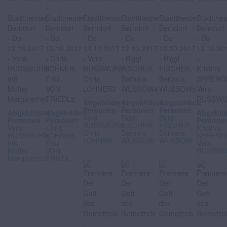
Abgebildete
Abgebildete
Abgebildete
Personen
Personen
Personen
Abgebildete
Abgebildete
Abgebil
Vera
Biggi
Biggi
Personen
Personen
Persone
RUSSWURM,
FISCHER,
FISCHER,
Vera
Chris
Kristina
Chris
Barbara
Barbara
RUSSWURM
LOHNER,
SPRENG
LOHNER
WUSSOW
WUSSOW
mit
Fritz
Vera
Mutter
VON
RUSSW
Margarethe
FRIEDL