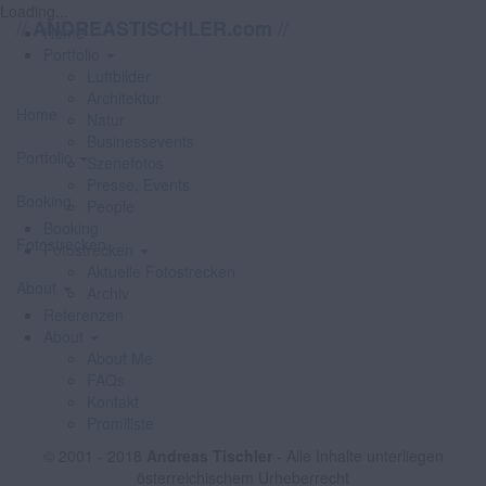
Loading...
//
//
ANDREASTISCHLER.com
Home
Portfolio
Luftbilder
Architektur
Home
Natur
Businessevents
Portfolio
Szenefotos
Presse, Events
Booking
People
Booking
Fotostrecken
Fotostrecken
Aktuelle Fotostrecken
About
Archiv
Referenzen
About
About Me
FAQs
Kontakt
Promiliste
© 2001 - 2018
Andreas Tischler
- Alle Inhalte unterliegen
österreichischem Urheberrecht