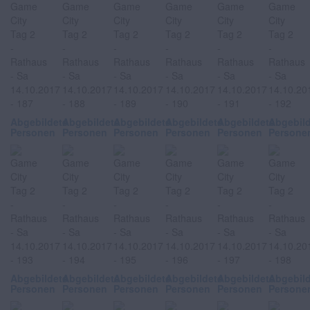
Abgebildete
Abgebildete
Abgebildete
Abgebildete
Abgebildete
Abgebil
Personen
Personen
Personen
Personen
Personen
Persone
Abgebildete
Abgebildete
Abgebildete
Abgebildete
Abgebildete
Abgebil
Personen
Personen
Personen
Personen
Personen
Persone