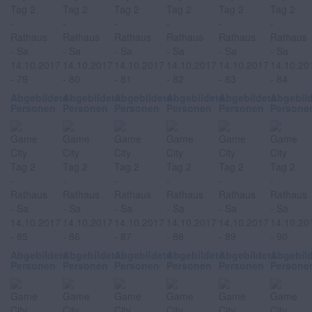
Abgebildete
Abgebildete
Abgebildete
Abgebildete
Abgebildete
Abgebil
Personen
Personen
Personen
Personen
Personen
Persone
Abgebildete
Abgebildete
Abgebildete
Abgebildete
Abgebildete
Abgebil
Personen
Personen
Personen
Personen
Personen
Persone