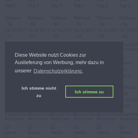
Abgebildete
Abgebildete
Abgebildete
Abgebildete
Abgebildete
Abgebil
Personen
Personen
Personen
Personen
Personen
Persone
Diese Website nutzt Cookies zur
Auslieferung von Werbung, mehr dazu in
unserer
Datenschutzerklärung.
Ich stimme nicht
Ich stimme zu
zu
Abgebildete
Abgebildete
Abgebildete
Abgebildete
Abgebildete
Abgebil
Personen
Personen
Personen
Personen
Personen
Persone