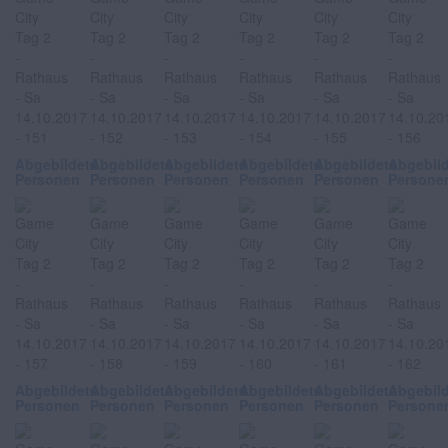
Abgebildete
Abgebildete
Abgebildete
Abgebildete
Abgebildete
Abgebil
Personen
Personen
Personen
Personen
Personen
Persone
Abgebildete
Abgebildete
Abgebildete
Abgebildete
Abgebildete
Abgebil
Personen
Personen
Personen
Personen
Personen
Persone