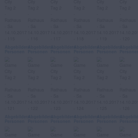
Abgebildete
Abgebildete
Abgebildete
Abgebildete
Abgebildete
Abgebil
Personen
Personen
Personen
Personen
Personen
Persone
Abgebildete
Abgebildete
Abgebildete
Abgebildete
Abgebildete
Abgebil
Personen
Personen
Personen
Personen
Personen
Persone