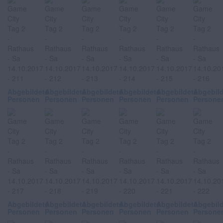
Abgebildete
Abgebildete
Abgebildete
Abgebildete
Abgebildete
Abgebil
Personen
Personen
Personen
Personen
Personen
Persone
Abgebildete
Abgebildete
Abgebildete
Abgebildete
Abgebildete
Abgebil
Personen
Personen
Personen
Personen
Personen
Persone