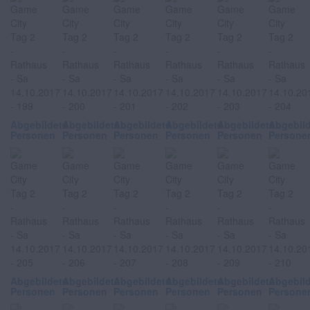
Abgebildete
Abgebildete
Abgebildete
Abgebildete
Abgebildete
Abgebil
Personen
Personen
Personen
Personen
Personen
Persone
Abgebildete
Abgebildete
Abgebildete
Abgebildete
Abgebildete
Abgebil
Personen
Personen
Personen
Personen
Personen
Persone