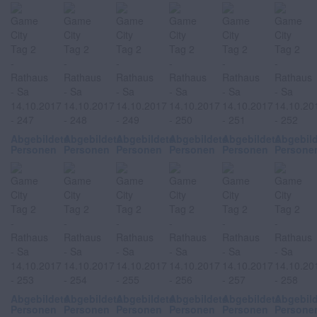
Abgebildete
Abgebildete
Abgebildete
Abgebildete
Abgebildete
Abgebil
Personen
Personen
Personen
Personen
Personen
Persone
Abgebildete
Abgebildete
Abgebildete
Abgebildete
Abgebildete
Abgebil
Personen
Personen
Personen
Personen
Personen
Persone