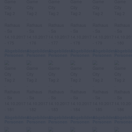
Abgebildete
Abgebildete
Abgebildete
Abgebildete
Abgebildete
Abgebil
Personen
Personen
Personen
Personen
Personen
Persone
Abgebildete
Abgebildete
Abgebildete
Abgebildete
Abgebildete
Abgebil
Personen
Personen
Personen
Personen
Personen
Persone