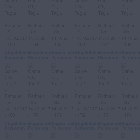
Abgebildete
Abgebildete
Abgebildete
Abgebildete
Abgebildete
Abgebil
Personen
Personen
Personen
Personen
Personen
Persone
Abgebildete
Abgebildete
Abgebildete
Abgebildete
Abgebildete
Abgebil
Personen
Personen
Personen
Personen
Personen
Persone