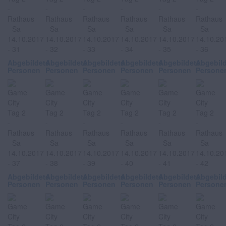
Abgebildete
Abgebildete
Abgebildete
Abgebildete
Abgebildete
Abgebil
Personen
Personen
Personen
Personen
Personen
Persone
Abgebildete
Abgebildete
Abgebildete
Abgebildete
Abgebildete
Abgebil
Personen
Personen
Personen
Personen
Personen
Persone