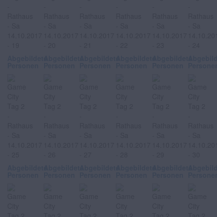
Abgebildete
Abgebildete
Abgebildete
Abgebildete
Abgebildete
Abgebil
Personen
Personen
Personen
Personen
Personen
Persone
Abgebildete
Abgebildete
Abgebildete
Abgebildete
Abgebildete
Abgebil
Personen
Personen
Personen
Personen
Personen
Persone