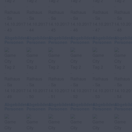
Abgebildete
Abgebildete
Abgebildete
Abgebildete
Abgebildete
Abgebil
Personen
Personen
Personen
Personen
Personen
Persone
Abgebildete
Abgebildete
Abgebildete
Abgebildete
Abgebildete
Abgebil
Personen
Personen
Personen
Personen
Personen
Persone