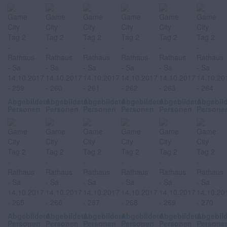
Abgebildete
Abgebildete
Abgebildete
Abgebildete
Abgebildete
Abgebil
Personen
Personen
Personen
Personen
Personen
Persone
Abgebildete
Abgebildete
Abgebildete
Abgebildete
Abgebildete
Abgebil
Personen
Personen
Personen
Personen
Personen
Persone