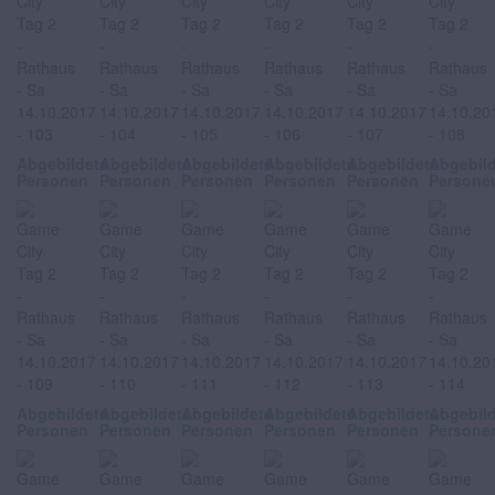
Abgebildete
Abgebildete
Abgebildete
Abgebildete
Abgebildete
Abgebil
Personen
Personen
Personen
Personen
Personen
Persone
Abgebildete
Abgebildete
Abgebildete
Abgebildete
Abgebildete
Abgebil
Personen
Personen
Personen
Personen
Personen
Persone