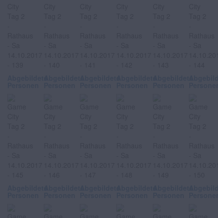
Abgebildete
Abgebildete
Abgebildete
Abgebildete
Abgebildete
Abgebil
Personen
Personen
Personen
Personen
Personen
Persone
Abgebildete
Abgebildete
Abgebildete
Abgebildete
Abgebildete
Abgebil
Personen
Personen
Personen
Personen
Personen
Persone