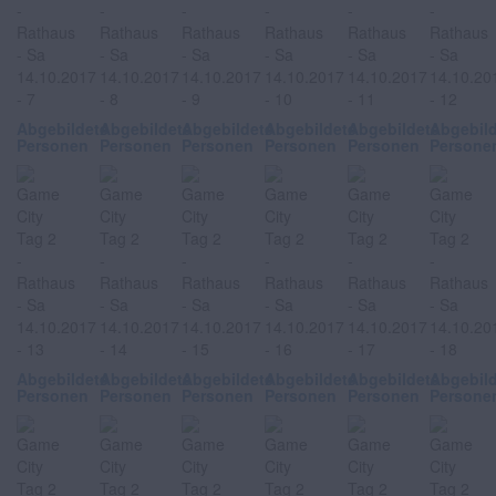
Abgebildete
Abgebildete
Abgebildete
Abgebildete
Abgebildete
Abgebil
Personen
Personen
Personen
Personen
Personen
Persone
Abgebildete
Abgebildete
Abgebildete
Abgebildete
Abgebildete
Abgebil
Personen
Personen
Personen
Personen
Personen
Persone