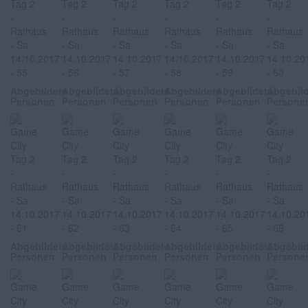
Abgebildete
Abgebildete
Abgebildete
Abgebildete
Abgebildete
Abgebil
Personen
Personen
Personen
Personen
Personen
Persone
Abgebildete
Abgebildete
Abgebildete
Abgebildete
Abgebildete
Abgebil
Personen
Personen
Personen
Personen
Personen
Persone