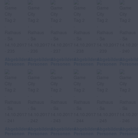
Abgebildete
Abgebildete
Abgebildete
Abgebildete
Abgebildete
Abgebil
Personen
Personen
Personen
Personen
Personen
Persone
Abgebildete
Abgebildete
Abgebildete
Abgebildete
Abgebildete
Abgebil
Personen
Personen
Personen
Personen
Personen
Persone