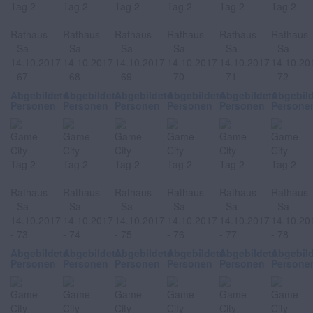
Abgebildete
Abgebildete
Abgebildete
Abgebildete
Abgebildete
Abgebil
Personen
Personen
Personen
Personen
Personen
Persone
Abgebildete
Abgebildete
Abgebildete
Abgebildete
Abgebildete
Abgebil
Personen
Personen
Personen
Personen
Personen
Persone