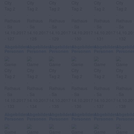
Abgebildete
Abgebildete
Abgebildete
Abgebildete
Abgebildete
Abgebil
Personen
Personen
Personen
Personen
Personen
Persone
Abgebildete
Abgebildete
Abgebildete
Abgebildete
Abgebildete
Abgebil
Personen
Personen
Personen
Personen
Personen
Persone