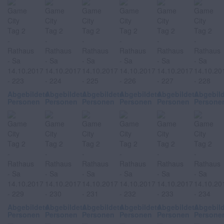
Abgebildete
Abgebildete
Abgebildete
Abgebildete
Abgebildete
Abgebil
Personen
Personen
Personen
Personen
Personen
Persone
Abgebildete
Abgebildete
Abgebildete
Abgebildete
Abgebildete
Abgebil
Personen
Personen
Personen
Personen
Personen
Persone