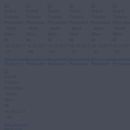
Abgebildete
Abgebildete
Abgebildete
Abgebildete
Abgebildete
Abgebil
Personen
Personen
Personen
Personen
Personen
Persone
Abgebildete
Personen