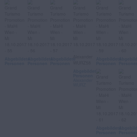
Abgebildete
Abgebildete
Abgebildete
Abgebildete
Abgebil
Personen
Personen
Personen
Personen
Persone
Abgebildete
Personen
Alexander
WURZ
Abgebildete
Abgebil
Personen
Persone