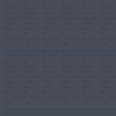
Abgebildete
Abgebildete
Abgebildete
Abgebildete
Abgebildete
Abgebil
Personen
Personen
Personen
Personen
Personen
Persone
Abgebildete
Abgebildete
Abgebildete
Abgebildete
Abgebildete
Abgebil
Personen
Personen
Personen
Personen
Personen
Persone