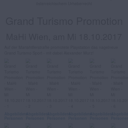
österreichischem Urheberrecht
Grand Turismo Promotion
MaHi Wien, am Mi 18.10.2017
Auf der Mariahilferstraße promotete Playstation das nagelneue
Grand Turismo Sport - mit dabei Alexander Wurz!
Abgebildete
Abgebildete
Abgebildete
Abgebildete
Abgebildete
Abgebil
Personen
Personen
Personen
Personen
Personen
Persone