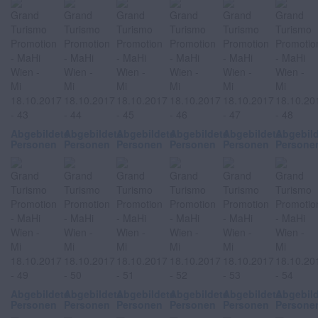
Abgebildete
Abgebildete
Abgebildete
Abgebildete
Abgebildete
Abgebil
Personen
Personen
Personen
Personen
Personen
Persone
Abgebildete
Abgebildete
Abgebildete
Abgebildete
Abgebildete
Abgebil
Personen
Personen
Personen
Personen
Personen
Persone