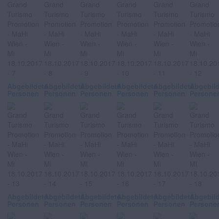
Abgebildete
Abgebildete
Abgebildete
Abgebildete
Abgebildete
Abgebil
Personen
Personen
Personen
Personen
Personen
Persone
Abgebildete
Abgebildete
Abgebildete
Abgebildete
Abgebildete
Abgebil
Personen
Personen
Personen
Personen
Personen
Persone