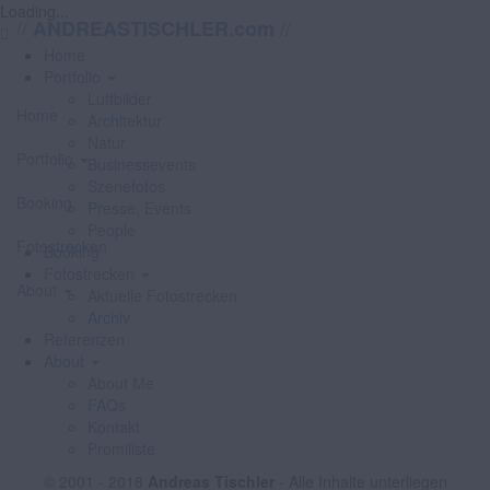
Loading...
//
//
ANDREASTISCHLER.com
Home
Portfolio
Luftbilder
Home
Architektur
Natur
Portfolio
Businessevents
Szenefotos
Booking
Presse, Events
People
Fotostrecken
Booking
Fotostrecken
About
Aktuelle Fotostrecken
Archiv
Referenzen
About
About Me
FAQs
Kontakt
Promiliste
© 2001 - 2018
Andreas Tischler
- Alle Inhalte unterliegen