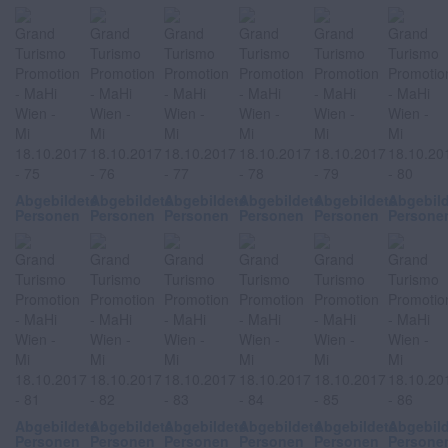
Abgebildete
Abgebildete
Abgebildete
Abgebildete
Abgebildete
Abgebil
Personen
Personen
Personen
Personen
Personen
Persone
Abgebildete
Abgebildete
Abgebildete
Abgebildete
Abgebildete
Abgebil
Personen
Personen
Personen
Personen
Personen
Persone