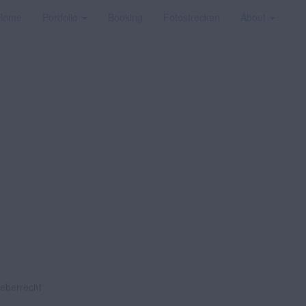
Home
Portfolio
Booking
Fotostrecken
About
heberrecht