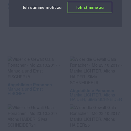
Abgebildete Personen
Iva
Ich stimme nicht zu
Ich stimme zu
SCHELL
Abgebildete Personen
Christa MAYRHOFER-
DUKOR, Isabella ABEL
Abgebildete Personen
Manuela und Ernst
Abgebildete Personen
FISCHER
Marika LICHTER, Alfons
HAIDER, Silvia SCHNEIDER