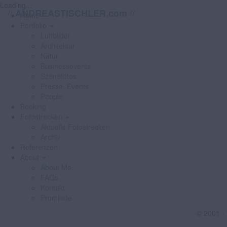
Loading...
//
//
ANDREASTISCHLER.com
Home
Portfolio
Luftbilder
Architektur
Natur
Businessevents
Szenefotos
Presse, Events
People
Booking
Fotostrecken
Aktuelle Fotostrecken
Archiv
Referenzen
About
About Me
FAQs
Kontakt
Promiliste
© 2001 -