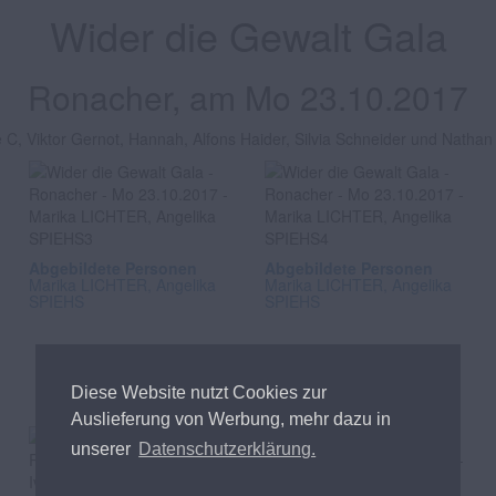
Wider die Gewalt Gala
Ronacher, am Mo 23.10.2017
e C, Viktor Gernot, Hannah, Alfons Haider, Silvia Schneider und Nathan
Abgebildete Personen
Abgebildete Personen
Marika LICHTER, Angelika
Marika LICHTER, Angelika
SPIEHS
SPIEHS
Diese Website nutzt Cookies zur
Auslieferung von Werbung, mehr dazu in
unserer
Datenschutzerklärung.