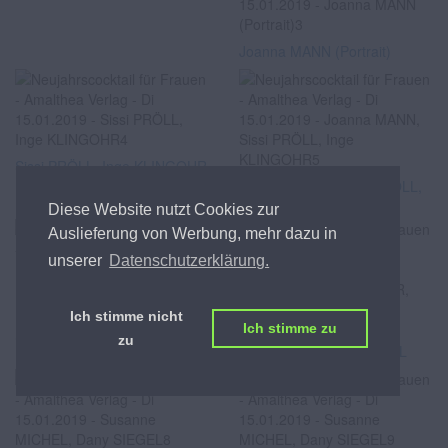
Joanna MANN (Portrait)
Sissi PRÖLL, Inge KLINGOHR
Joanna MANN, Sissi PRÖLL,
Inge KLINGOHR
Diese Website nutzt Cookies zur
Auslieferung von Werbung, mehr dazu in
unserer
Datenschutzerklärung.
Ich stimme nicht
Ich stimme zu
Susanne MICHEL, Inge
Susanne MICHEL, Inge
zu
KLINGOHR, Dany SIEGEL
KLINGOHR, Dany SIEGEL