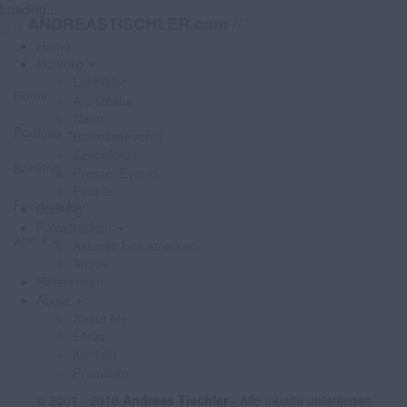
Loading...
//
//
ANDREASTISCHLER.com
Home
Portfolio
Luftbilder
Home
Architektur
Natur
Portfolio
Businessevents
Szenefotos
Booking
Presse, Events
People
Fotostrecken
Booking
Fotostrecken
About
Aktuelle Fotostrecken
Archiv
Referenzen
About
About Me
FAQs
Kontakt
Promiliste
© 2001 - 2018
Andreas Tischler
- Alle Inhalte unterliegen