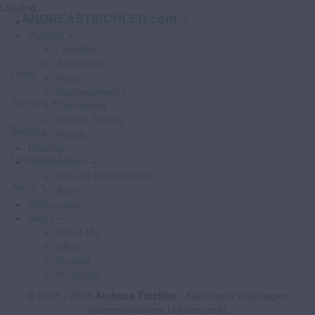
Loading...
//
//
ANDREASTISCHLER.com
Home
Portfolio
Luftbilder
Architektur
Home
Natur
Businessevents
Portfolio
Szenefotos
Presse, Events
Booking
People
Booking
Fotostrecken
Fotostrecken
Aktuelle Fotostrecken
About
Archiv
Referenzen
About
About Me
FAQs
Kontakt
Promiliste
© 2001 - 2018
Andreas Tischler
- Alle Inhalte unterliegen
österreichischem Urheberrecht