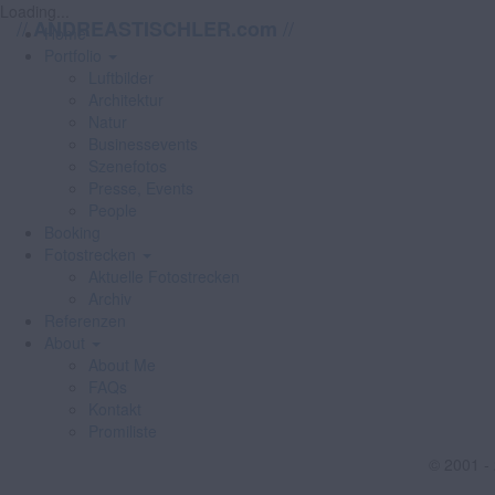
Loading...
//
//
ANDREASTISCHLER.com
Home
Portfolio
Luftbilder
Architektur
Natur
Businessevents
Szenefotos
Presse, Events
People
Booking
Fotostrecken
Aktuelle Fotostrecken
Archiv
Referenzen
About
About Me
FAQs
Kontakt
Promiliste
© 2001 -