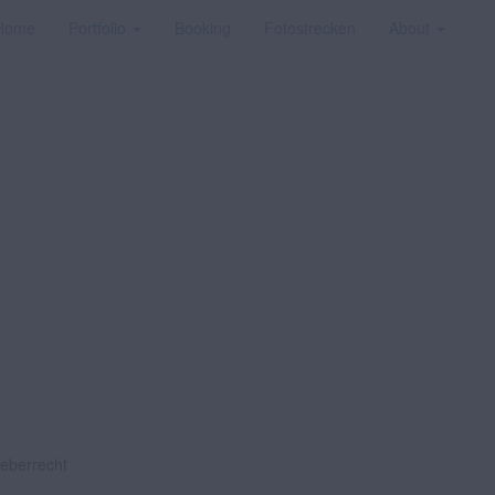
Home
Portfolio
Booking
Fotostrecken
About
heberrecht