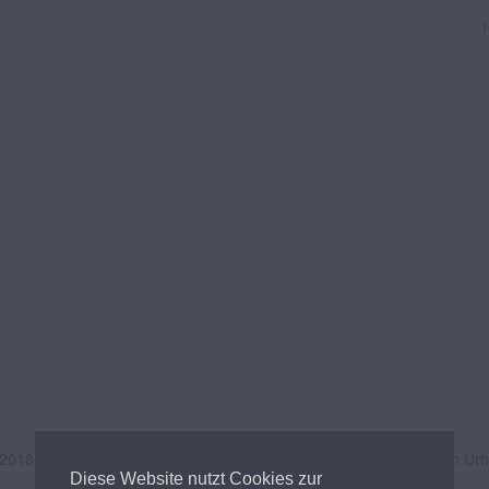
 2018
Andreas Tischler
- Alle Inhalte unterliegen österreichischem Ur
Diese Website nutzt Cookies zur