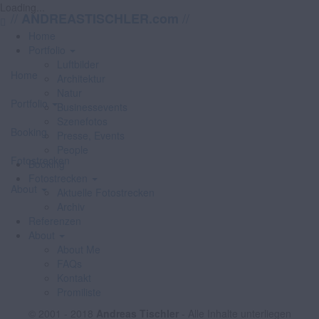
Loading...
//
//
ANDREASTISCHLER.com
Home
Portfolio
Luftbilder
Home
Architektur
Natur
Portfolio
Businessevents
Szenefotos
Booking
Presse, Events
People
Fotostrecken
Booking
Fotostrecken
About
Aktuelle Fotostrecken
Archiv
Referenzen
About
About Me
FAQs
Kontakt
Promiliste
© 2001 - 2018
Andreas Tischler
- Alle Inhalte unterliegen