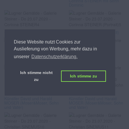
Corinna STEINER mit Sohn
Dominic
Corinna STEINER
Corinna STEINER (Portrait)
Diese Website nutzt Cookies zur
Auslieferung von Werbung, mehr dazu in
unserer
Datenschutzerklärung.
Dominic STEINER
Dominic STEINER
Ich stimme nicht
Ich stimme zu
zu
Künstler David und Harald
Künstler David und Harald
MOSER (Moser&Moser, Sohn
MOSER (Moser&Moser, Sohn
und Vater)
und Vater)