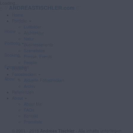
Loading...
//
//
ANDREASTISCHLER.com
Home
Portfolio
Luftbilder
Home
Architektur
Natur
Portfolio
Businessevents
Szenefotos
Booking
Presse, Events
People
Fotostrecken
Booking
Fotostrecken
About
Aktuelle Fotostrecken
Archiv
Referenzen
About
About Me
FAQs
Kontakt
Promiliste
© 2001 - 2018
Andreas Tischler
- Alle Inhalte unterliegen