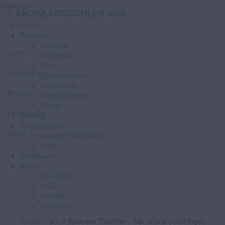
Loading...
//
//
ANDREASTISCHLER.com
Home
Portfolio
Luftbilder
Home
Architektur
Natur
Portfolio
Businessevents
Szenefotos
Booking
Presse, Events
People
Fotostrecken
Booking
Fotostrecken
About
Aktuelle Fotostrecken
Archiv
Referenzen
About
About Me
FAQs
Kontakt
Promiliste
© 2001 - 2018
Andreas Tischler
- Alle Inhalte unterliegen