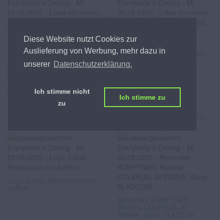
Diese Website nutzt Cookies zur
Lokal von innen,
Lokal von innen,
Auslieferung von Werbung, mehr dazu in
Innenarchitektur, Barbereich,
Innenarchitektur, Barbereich,
Theke
Theke
unserer
Datenschutzerklärung.
Ich stimme nicht
Ich stimme zu
zu
Logo, Lokal, Restaurant von
Logo, Lokal, Restaurant von
außen
außen
Logo, Lokal, Restaurant von
außen
Alexander KUMPTNER,
Romina COLERUS, Ali
PASHA, Steve BLADECK