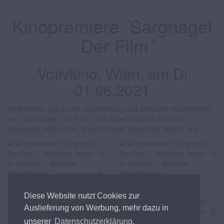
Kinopremiere ´Sargnagel
- Der Film´
Votivkino, Wien, am Di
01.06.2021
Im Votivkino gab es die Uraufführung und exklusive Vorpremiere
von ´Sargnagel - der Film´ - mit dabei natürlich Stefanie
Sargnagel, Hilde Dalik, Mirjam Unger, Alexander Jagsch, u.a.
Stefanie SARGNAGEL
Diese Website nutzt Cookies zur
Stefanie SARGNAGEL,
Veronica KAUP-HASLER
Auslieferung von Werbung, mehr dazu in
unserer
Datenschutzerklärung.