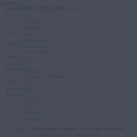
Loading...
//
//
ANDREASTISCHLER.com
Home
Portfolio
Luftbilder
Architektur
Home
Natur
Businessevents
Portfolio
Szenefotos
Presse, Events
Booking
People
Booking
Fotostrecken
Fotostrecken
Aktuelle Fotostrecken
About
Archiv
Referenzen
About
About Me
FAQs
Kontakt
Promiliste
© 2001 - 2018
Andreas Tischler
- Alle Inhalte unterliegen
österreichischem Urheberrecht