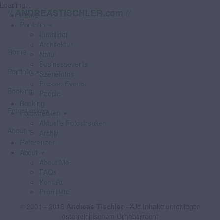
Loading...
//
//
ANDREASTISCHLER.com
Home
Portfolio
Luftbilder
Architektur
Home
Natur
Businessevents
Portfolio
Szenefotos
Presse, Events
Booking
People
Booking
Fotostrecken
Fotostrecken
Aktuelle Fotostrecken
About
Archiv
Referenzen
About
About Me
FAQs
Kontakt
Promiliste
© 2001 - 2018
Andreas Tischler
- Alle Inhalte unterliegen
österreichischem Urheberrecht