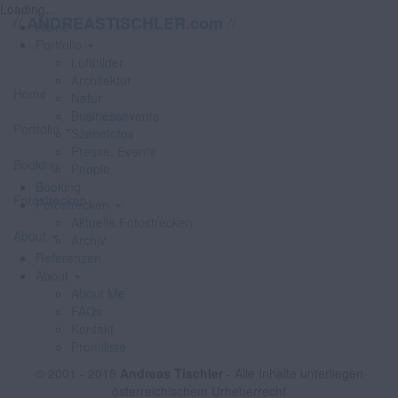
Loading...
//
//
ANDREASTISCHLER.com
Home
Portfolio
Luftbilder
Architektur
Home
Natur
Businessevents
Portfolio
Szenefotos
Presse, Events
Booking
People
Booking
Fotostrecken
Fotostrecken
Aktuelle Fotostrecken
About
Archiv
Referenzen
About
About Me
FAQs
Kontakt
Promiliste
© 2001 - 2018
Andreas Tischler
- Alle Inhalte unterliegen
österreichischem Urheberrecht