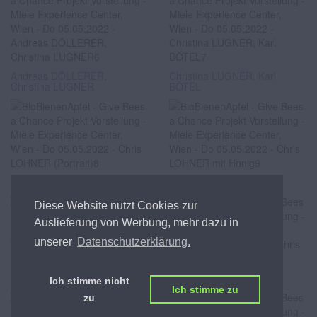
Andreas DÖLLERER,
Christina LUGNER, Karl
Christina LUGNER
BÖTEL
Chris LOHNER (Portrait)
Chris LOHNER mit Honig
Diese Website nutzt Cookies zur
Auslieferung von Werbung, mehr dazu in
unserer
Datenschutzerklärung.
Chris LOHNER mit Honig
Chris LOHNER mit Honig
Ich stimme nicht
Ich stimme zu
zu