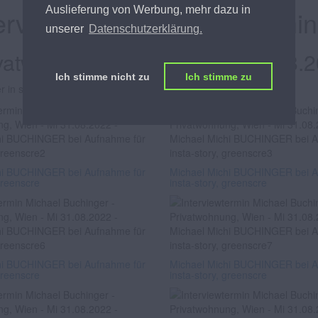
Auslieferung von Werbung, mehr dazu in
erviewtermin Michael Buchi
unserer
Datenschutzerklärung.
vatwohnung, Wien, am Mi 31.08.
Ich stimme nicht zu
Ich stimme zu
er in seiner Privatwohnung in Wien.
hi BUCHINGER bei Aufnahme für
Michael Michi BUCHINGER bei A
greenscre
insta-story, greenscre
hi BUCHINGER bei Aufnahme für
Michael Michi BUCHINGER bei A
greenscre
insta-story, greenscre