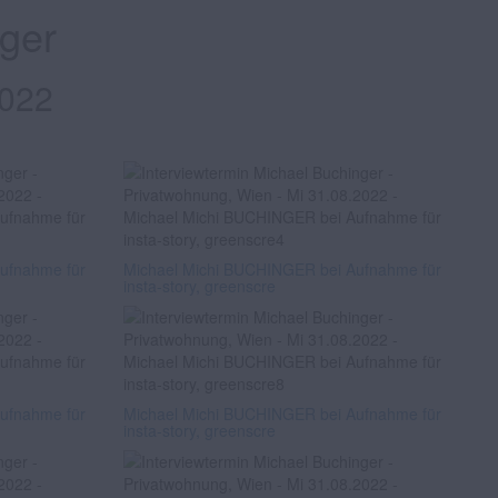
nger
2022
ufnahme für
Michael Michi BUCHINGER bei Aufnahme für
insta-story, greenscre
ufnahme für
Michael Michi BUCHINGER bei Aufnahme für
insta-story, greenscre