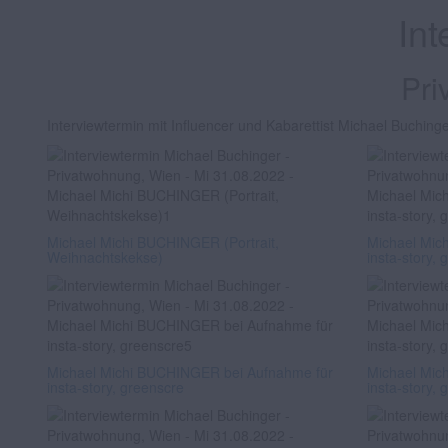
Int
Pri
Interviewtermin mit Influencer und Kabarettist Michael Buching
Michael Michi BUCHINGER (Portrait,
Michael Mic
Weihnachtskekse)
insta-story, 
Michael Michi BUCHINGER bei Aufnahme für
Michael Mic
insta-story, greenscre
insta-story, 