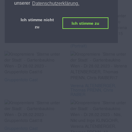
Verena ALTENBERGER
unserer
Datenschutzerklärung.
(Portrait)
Verena ALTENBERGER,
Thomas PRENN, Margarethe
Ich stimme nicht
TIESEL
Ich stimme zu
zu
Verena ALTENBERGER
(Portrait)
Gruppenfoto Cast
Verena ALTENBERGER,
Thomas PRENN, Chris
RAIBER
Gruppenfoto Cast