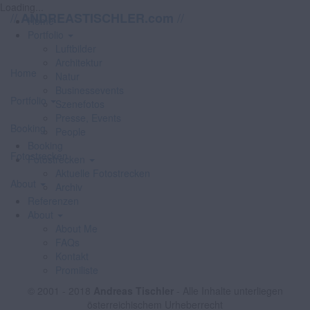
Loading...
//
//
ANDREASTISCHLER.com
Home
Portfolio
Luftbilder
Architektur
Home
Natur
Businessevents
Portfolio
Szenefotos
Presse, Events
Booking
People
Booking
Fotostrecken
Fotostrecken
Aktuelle Fotostrecken
About
Archiv
Referenzen
About
About Me
FAQs
Kontakt
Promiliste
© 2001 - 2018
Andreas Tischler
- Alle Inhalte unterliegen
österreichischem Urheberrecht