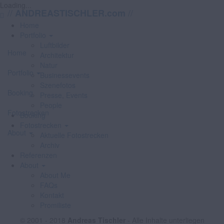
Loading...
//
//
ANDREASTISCHLER.com
Home
Portfolio
Luftbilder
Home
Architektur
Natur
Portfolio
Businessevents
Szenefotos
Booking
Presse, Events
People
Fotostrecken
Booking
Fotostrecken
About
Aktuelle Fotostrecken
Archiv
Referenzen
About
About Me
FAQs
Kontakt
Promiliste
© 2001 - 2018
Andreas Tischler
- Alle Inhalte unterliegen