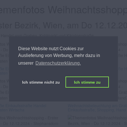
emenfotos Weihnachtsshopp
ster Bezirk, Wien, am Do 12.12.2
 Handel vom Graben, Kohlmarkt und Kärntnerstraße.
Diese Website nutzt Cookies zur
Auslieferung von Werbung, mehr dazu in
unserer
Datenschutzerklärung.
aße Einkaufsstraße Handel
Kärntnerstraße Einkaufsstraße 
sten Wirtscha
Umsatz Toursten Wirtscha
Ich stimme nicht zu
Ich stimme zu
aße Einkaufsstraße Handel
Weihnachtsbeleuchtung am Gra
sten Wirtscha
Einkaufsstraße, Shopping, Hand