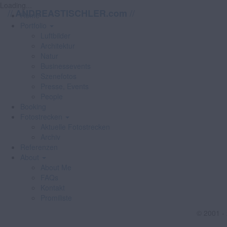
Loading...
//
//
ANDREASTISCHLER.com
Home
Portfolio
Luftbilder
Architektur
Natur
Businessevents
Szenefotos
Presse, Events
People
Booking
Fotostrecken
Aktuelle Fotostrecken
Archiv
Referenzen
About
About Me
FAQs
Kontakt
Promiliste
© 2001 -