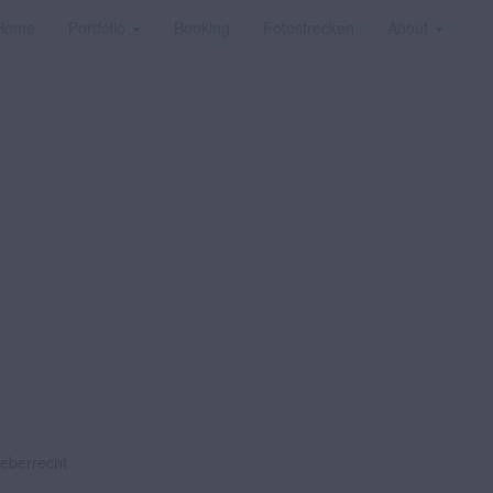
Home
Portfolio
Booking
Fotostrecken
About
heberrecht