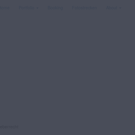
Home
Portfolio
Booking
Fotostrecken
About
heberrecht