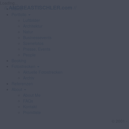
Loading...
//
//
ANDREASTISCHLER.com
Home
Portfolio
Luftbilder
Architektur
Natur
Businessevents
Szenefotos
Presse, Events
People
Booking
Fotostrecken
Aktuelle Fotostrecken
Archiv
Referenzen
About
About Me
FAQs
Kontakt
Promiliste
© 2001 -