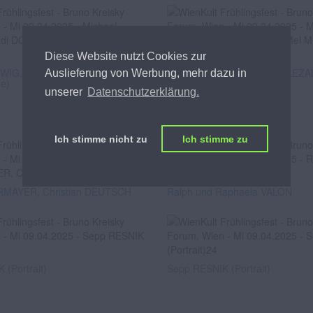
Diese Website nutzt Cookies zur
DWIG, Rudi DOLEZAL, Mel
Michael LUDWIG, Rudi DOLEZAL
Auslieferung von Werbung, mehr dazu in
ie)
MERIO (Selfie)
unserer
Datenschutzerklärung.
Ich stimme nicht zu
Ich stimme zu
RMAYER, Christian DEUTSCH
Ralph und Raphaela VALON
(Portrait)
Sepp RESNIK (Portrait)