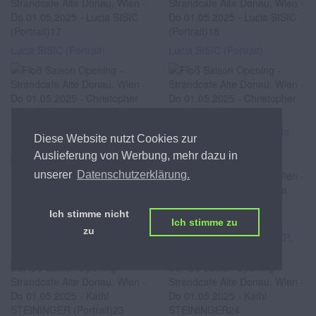
Lucia SISIC (Portrait)
Lucia SISIC (Portrait)
Christopher DENGG, Lucia
Christopher DENGG, Lucia
Diese Website nutzt Cookies zur
SISIC
SISIC
Auslieferung von Werbung, mehr dazu in
unserer
Datenschutzerklärung.
Ich stimme nicht
Ich stimme zu
zu
Katharina BAUMGARTNER,
Katharina BAUMGARTNER,
Kathi STEININGER
Kathi STEININGER