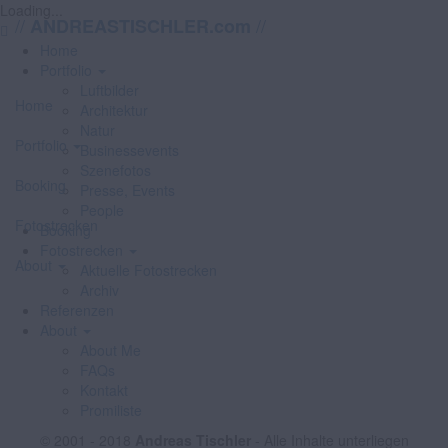
Loading...
//
//
ANDREASTISCHLER.com
Home
Portfolio
Luftbilder
Home
Architektur
Natur
Portfolio
Businessevents
Szenefotos
Booking
Presse, Events
People
Fotostrecken
Booking
Fotostrecken
About
Aktuelle Fotostrecken
Archiv
Referenzen
About
About Me
FAQs
Kontakt
Promiliste
© 2001 - 2018
Andreas Tischler
- Alle Inhalte unterliegen