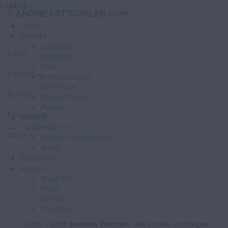
Loading...
//
//
ANDREASTISCHLER.com
Home
Portfolio
Luftbilder
Home
Architektur
Natur
Portfolio
Businessevents
Szenefotos
Booking
Presse, Events
People
Fotostrecken
Booking
Fotostrecken
About
Aktuelle Fotostrecken
Archiv
Referenzen
About
About Me
FAQs
Kontakt
Promiliste
© 2001 - 2018
Andreas Tischler
- Alle Inhalte unterliegen