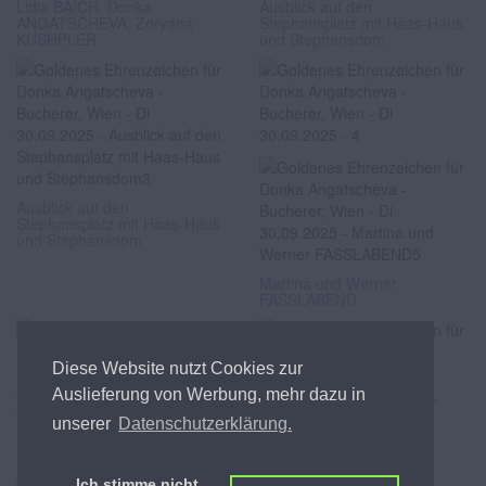
Lidia BAICH, Donka
Ausblick auf den
ANGATSCHEVA, Zoryana
Stephansplatz mit Haas-Haus
KUSHPLER
und Stephansdom
Ausblick auf den
Stephansplatz mit Haas-Haus
und Stephansdom
Martina und Werner
FASSLABEND
Diese Website nutzt Cookies zur
Auslieferung von Werbung, mehr dazu in
unserer
Datenschutzerklärung.
Martina und Werner
Lidia BAICH, Andreas
FASSLABEND
SCHAGER
Ich stimme nicht