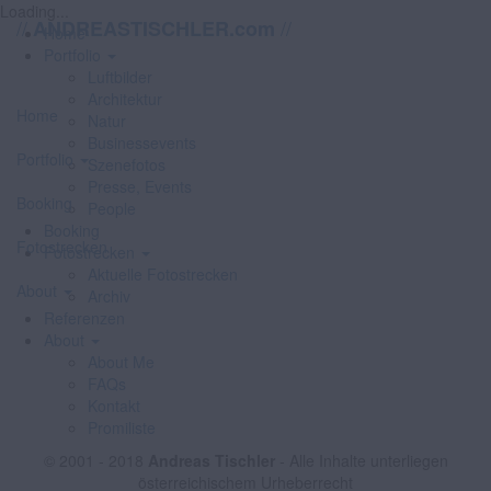
Loading...
//
//
ANDREASTISCHLER.com
Home
Portfolio
Luftbilder
Architektur
Home
Natur
Businessevents
Portfolio
Szenefotos
Presse, Events
Booking
People
Booking
Fotostrecken
Fotostrecken
Aktuelle Fotostrecken
About
Archiv
Referenzen
About
About Me
FAQs
Kontakt
Promiliste
© 2001 - 2018
Andreas Tischler
- Alle Inhalte unterliegen
österreichischem Urheberrecht