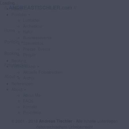
Loading...
//
//
ANDREASTISCHLER.com
Home
Portfolio
Luftbilder
Architektur
Home
Natur
Businessevents
Portfolio
Szenefotos
Presse, Events
Booking
People
Booking
Fotostrecken
Fotostrecken
Aktuelle Fotostrecken
About
Archiv
Referenzen
About
About Me
FAQs
Kontakt
Promiliste
© 2001 - 2018
Andreas Tischler
- Alle Inhalte unterliegen
österreichischem Urheberrecht