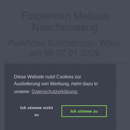
Fototermin Melissa
Naschenweng
Parkhotel Schönbrunn, Wien,
am Mi 07.01.2026
Melissa Naschenweng promotet ihre neue CD ´Alpenbarbie - rosa
Dynamit´.
Diese Website nutzt Cookies zur
Auslieferung von Werbung, mehr dazu in
unserer
Datenschutzerklärung.
Ich stimme nicht
Melissa NASCHENWENG
Melissa NASCHENWENG
Ich stimme zu
(Portrait)
zu