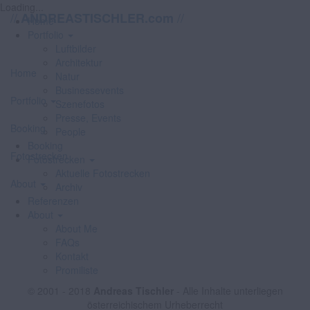
Loading...
//
//
ANDREASTISCHLER.com
Home
Portfolio
Luftbilder
Architektur
Home
Natur
Businessevents
Portfolio
Szenefotos
Presse, Events
Booking
People
Booking
Fotostrecken
Fotostrecken
Aktuelle Fotostrecken
About
Archiv
Referenzen
About
About Me
FAQs
Kontakt
Promiliste
© 2001 - 2018
Andreas Tischler
- Alle Inhalte unterliegen
österreichischem Urheberrecht