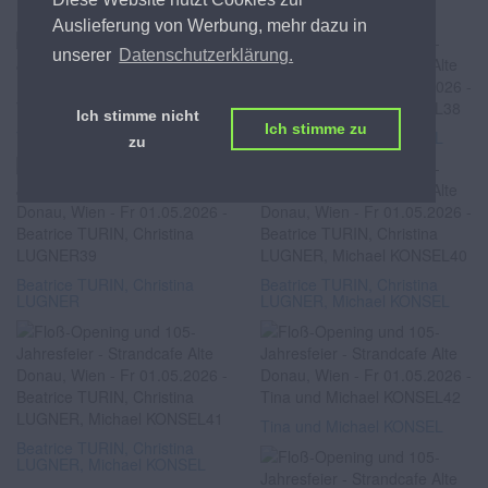
Martin LIPPATSCH
Martin LIPPATSCH
Auslieferung von Werbung, mehr dazu in
unserer
Datenschutzerklärung.
Ich stimme nicht
Ich stimme zu
Tina und Michael KONSEL
Tina und Michael KONSEL
zu
Beatrice TURIN, Christina
Beatrice TURIN, Christina
LUGNER
LUGNER, Michael KONSEL
Tina und Michael KONSEL
Beatrice TURIN, Christina
LUGNER, Michael KONSEL