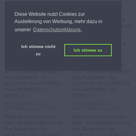
David SLOMO, Sidrit VOKSHI
Nina SAURUGG
Diese Website nutzt Cookies zur
Auslieferung von Werbung, mehr dazu in
unserer
Datenschutzerklärung.
Ich stimme nicht
Ich stimme zu
Nina HARTMANN, Lizz
Nina HARTMANN, Lizz
zu
GÖRGL
GÖRGL
Nina SAURUGG, Nina
Nina SAURUGG, Nina
HARTMANN, Lizz GÖRGL
HARTMANN, Lizz GÖRGL