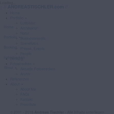
Loading...
//
//
ANDREASTISCHLER.com
Home
Portfolio
Luftbilder
Home
Architektur
Natur
Portfolio
Businessevents
Szenefotos
Booking
Presse, Events
People
Fotostrecken
Booking
Fotostrecken
About
Aktuelle Fotostrecken
Archiv
Referenzen
About
About Me
FAQs
Kontakt
Promiliste
© 2001 - 2018
Andreas Tischler
- Alle Inhalte unterliegen