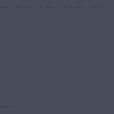
Home
Portfolio
Booking
Fotostrecken
About
heberrecht