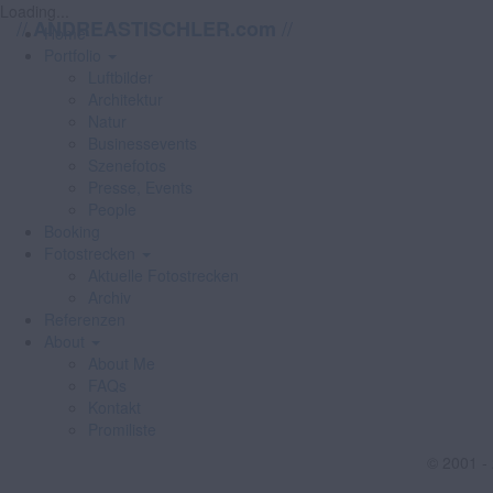
Loading...
//
//
ANDREASTISCHLER.com
Home
Portfolio
Luftbilder
Architektur
Natur
Businessevents
Szenefotos
Presse, Events
People
Booking
Fotostrecken
Aktuelle Fotostrecken
Archiv
Referenzen
About
About Me
FAQs
Kontakt
Promiliste
© 2001 -