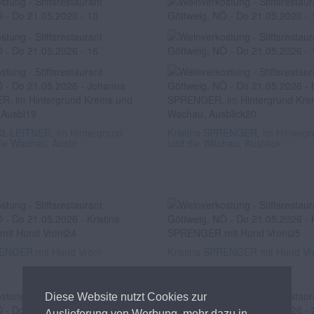
L-LEITNER, im Hintergrund
Kristina SPRENGER, im Hinterg
ie Wachau, Ausbl
und die Wachau, Ausblick
RENGER mit Hund Vroni
Kristina SPRENGER mit Hund Vr
Diese Website nutzt Cookies zur
Auslieferung von Werbung, mehr dazu in