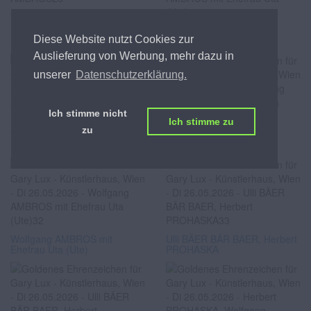
Wolfgang AMBROS
Wolfgang AMBROS mit
Diese Website nutzt Cookies zur
Ehefrau Uta (Ute)
Auslieferung von Werbung, mehr dazu in
unserer
Datenschutzerklärung.
Ich stimme nicht
Ich stimme zu
zu
Wolfgang AMBROS mit
Wolfgang AMBROS mit
Ehefrau Uta (Ute)
Ehefrau Uta (Ute)
Wolfgang AMBROS mit
Ulli BÄER BÄR BAER, Herbert
Ehefrau Uta (Ute)
PROHASKA