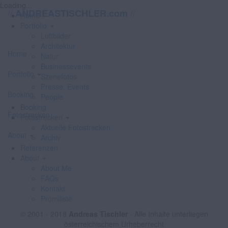
Loading...
//
//
ANDREASTISCHLER.com
Home
Portfolio
Luftbilder
Architektur
Home
Natur
Businessevents
Portfolio
Szenefotos
Presse, Events
Booking
People
Booking
Fotostrecken
Fotostrecken
Aktuelle Fotostrecken
About
Archiv
Referenzen
About
About Me
FAQs
Kontakt
Promiliste
© 2001 - 2018
Andreas Tischler
- Alle Inhalte unterliegen
österreichischem Urheberrecht