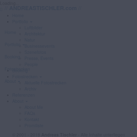
Loading...
//
//
ANDREASTISCHLER.com
Home
Portfolio
Luftbilder
Home
Architektur
Natur
Portfolio
Businessevents
Szenefotos
Booking
Presse, Events
People
Fotostrecken
Booking
Fotostrecken
About
Aktuelle Fotostrecken
Archiv
Referenzen
About
About Me
FAQs
Kontakt
Promiliste
© 2001 - 2018
Andreas Tischler
- Alle Inhalte unterliegen