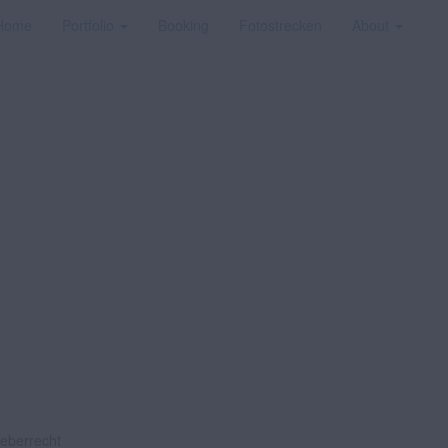
Home
Portfolio
Booking
Fotostrecken
About
heberrecht