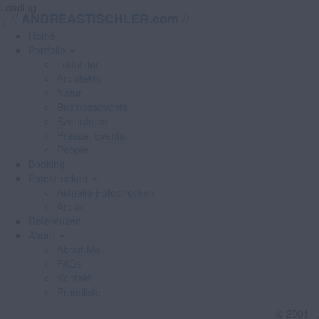
Loading...
//
//
ANDREASTISCHLER.com
Home
Portfolio
Luftbilder
Architektur
Natur
Businessevents
Szenefotos
Presse, Events
People
Booking
Fotostrecken
Aktuelle Fotostrecken
Archiv
Referenzen
About
About Me
FAQs
Kontakt
Promiliste
© 2001 -