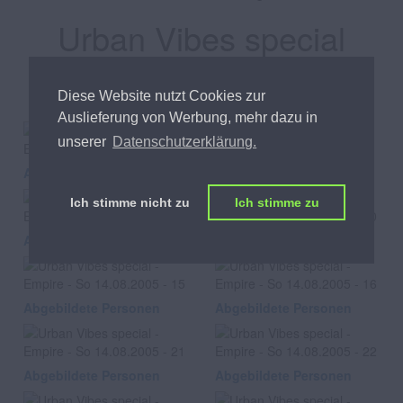
Urban Vibes special
Empire, am So 14.08.2005
Diese Website nutzt Cookies zur
Auslieferung von Werbung, mehr dazu in
unserer
Datenschutzerklärung.
Abgebildete Personen
Abgebildete Personen
Ich stimme nicht zu
Ich stimme zu
Abgebildete Personen
Abgebildete Personen
Abgebildete Personen
Abgebildete Personen
Abgebildete Personen
Abgebildete Personen