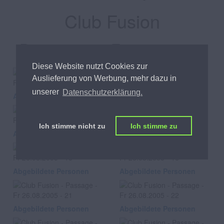
Club Fusion
Passage, am Fr 26.08.2005
Diese Website nutzt Cookies zur
Auslieferung von Werbung, mehr dazu in
unserer
Datenschutzerklärung.
Abgebildete Personen
Abgebildete Personen
Ich stimme nicht zu
Ich stimme zu
Abgebildete Personen
Abgebildete Personen
Abgebildete Personen
Abgebildete Personen
Abgebildete Personen
Abgebildete Personen