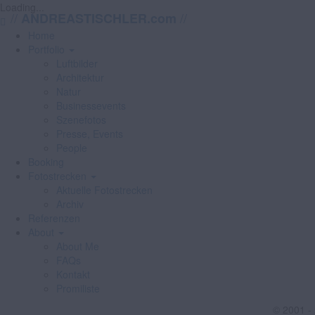
Loading...
//
//
ANDREASTISCHLER.com
Home
Portfolio
Luftbilder
Architektur
Natur
Businessevents
Szenefotos
Presse, Events
People
Booking
Fotostrecken
Aktuelle Fotostrecken
Archiv
Referenzen
About
About Me
FAQs
Kontakt
Promiliste
© 2001 -