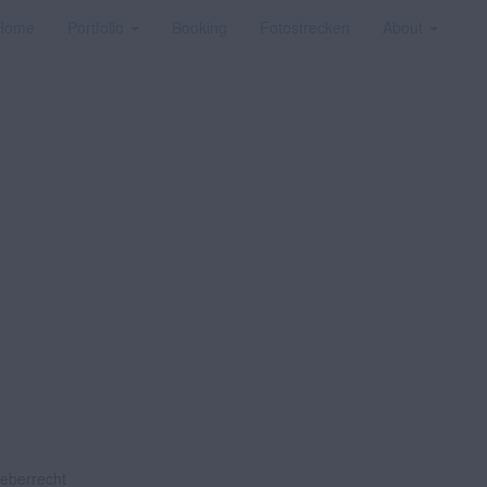
Home
Portfolio
Booking
Fotostrecken
About
heberrecht