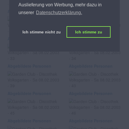
Auslieferung von Werbung, mehr dazu in
Abgebildete Personen
Abgebildete Personen
unserer
Datenschutzerklärung.
Ich stimme nicht zu
Ich stimme zu
Abgebildete Personen
Abgebildete Personen
Abgebildete Personen
Abgebildete Personen
Abgebildete Personen
Abgebildete Personen
Abgebildete Personen
Abgebildete Personen