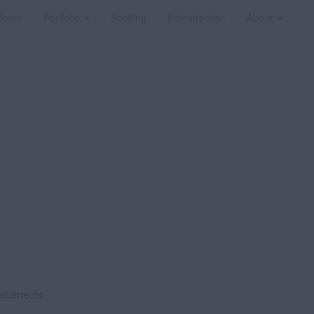
Home
Portfolio
Booking
Fotostrecken
About
heberrecht