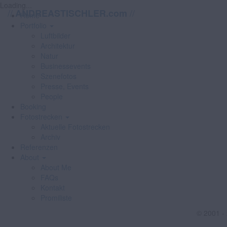
Loading...
//
//
ANDREASTISCHLER.com
Home
Portfolio
Luftbilder
Architektur
Natur
Businessevents
Szenefotos
Presse, Events
People
Booking
Fotostrecken
Aktuelle Fotostrecken
Archiv
Referenzen
About
About Me
FAQs
Kontakt
Promiliste
© 2001 -