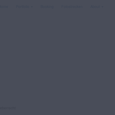
Home
Portfolio
Booking
Fotostrecken
About
heberrecht