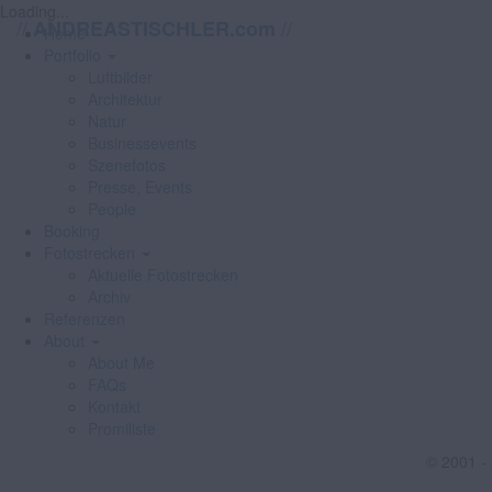
Loading...
//
//
ANDREASTISCHLER.com
Home
Portfolio
Luftbilder
Architektur
Natur
Businessevents
Szenefotos
Presse, Events
People
Booking
Fotostrecken
Aktuelle Fotostrecken
Archiv
Referenzen
About
About Me
FAQs
Kontakt
Promiliste
© 2001 -