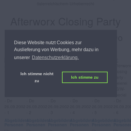
österreichischem Urheberrecht
Afterworx Closing Party
Meierei - B/W-special, am Do
Diese Website nutzt Cookies zur
26.09.2002
Auslieferung von Werbung, mehr dazu in
unserer
Datenschutzerklärung.
Ich stimme nicht
Ich stimme zu
zu
Abgebildete
Abgebildete
Abgebildete
Abgebildete
Abgebildete
Abgebil
Personen
Personen
Personen
Personen
Personen
Persone