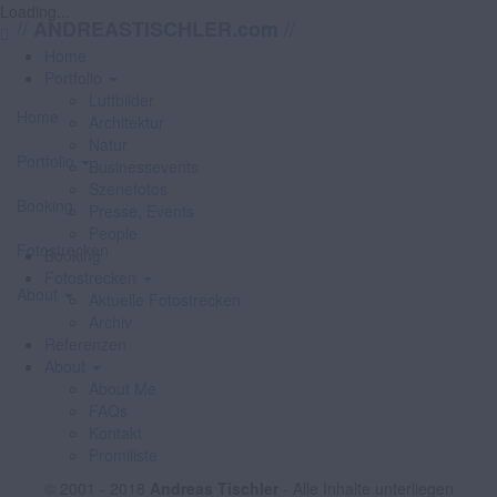
Loading...
//
//
ANDREASTISCHLER.com
Home
Portfolio
Luftbilder
Home
Architektur
Natur
Portfolio
Businessevents
Szenefotos
Booking
Presse, Events
People
Fotostrecken
Booking
Fotostrecken
About
Aktuelle Fotostrecken
Archiv
Referenzen
About
About Me
FAQs
Kontakt
Promiliste
© 2001 - 2018
Andreas Tischler
- Alle Inhalte unterliegen