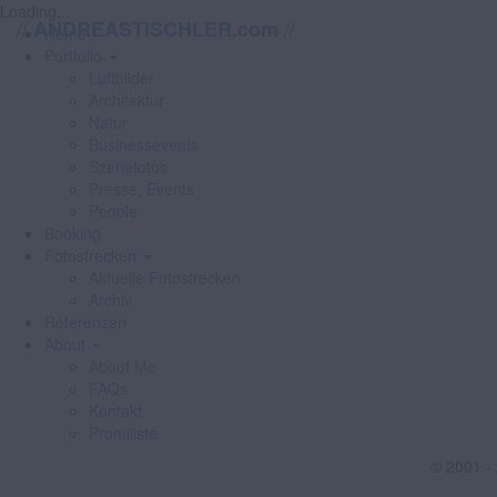
Loading...
//
//
ANDREASTISCHLER.com
Home
Portfolio
Luftbilder
Architektur
Natur
Businessevents
Szenefotos
Presse, Events
People
Booking
Fotostrecken
Aktuelle Fotostrecken
Archiv
Referenzen
About
About Me
FAQs
Kontakt
Promiliste
© 2001 -