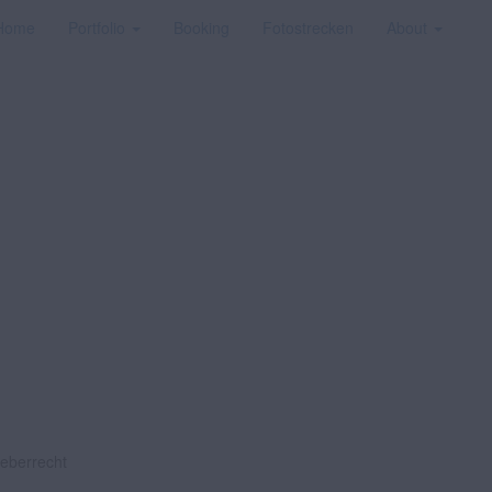
Home
Portfolio
Booking
Fotostrecken
About
heberrecht