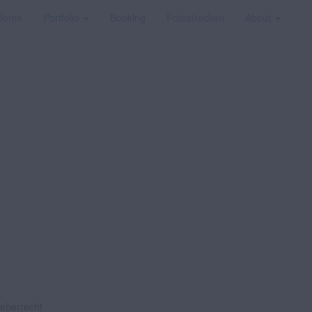
Home
Portfolio
Booking
Fotostrecken
About
heberrecht