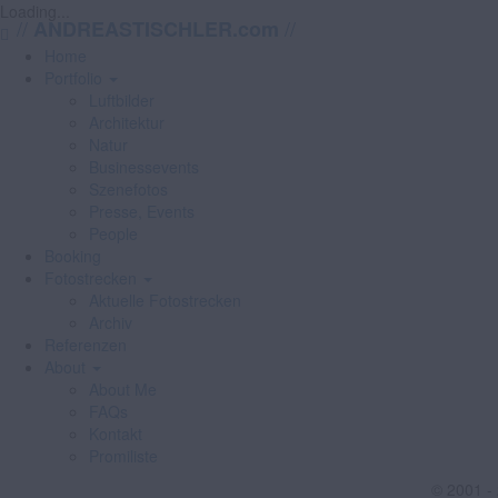
Loading...
//
//
ANDREASTISCHLER.com
Home
Portfolio
Luftbilder
Architektur
Natur
Businessevents
Szenefotos
Presse, Events
People
Booking
Fotostrecken
Aktuelle Fotostrecken
Archiv
Referenzen
About
About Me
FAQs
Kontakt
Promiliste
© 2001 -