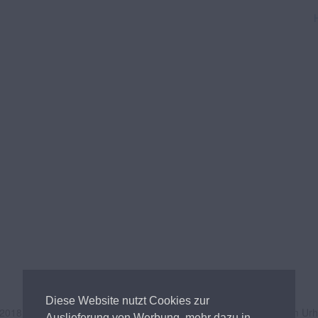
Diese Website nutzt Cookies zur
 2018
Andreas Tischler
- Alle Inhalte unterliegen österreichischem Ur
Auslieferung von Werbung, mehr dazu in