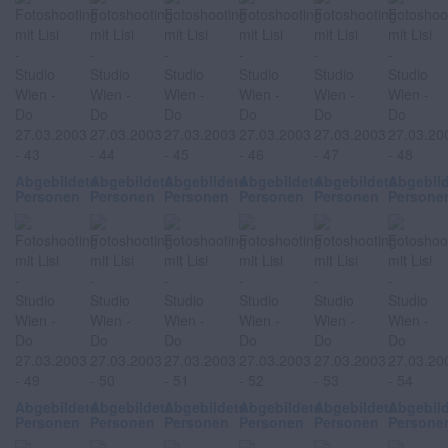
Abgebildete
Abgebildete
Abgebildete
Abgebildete
Abgebildete
Abgebil
Personen
Personen
Personen
Personen
Personen
Persone
Abgebildete
Abgebildete
Abgebildete
Abgebildete
Abgebildete
Abgebil
Personen
Personen
Personen
Personen
Personen
Persone