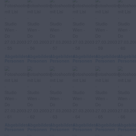
Abgebildete
Abgebildete
Abgebildete
Abgebildete
Abgebildete
Abgebil
Personen
Personen
Personen
Personen
Personen
Persone
Abgebildete
Abgebildete
Abgebildete
Abgebildete
Abgebildete
Abgebil
Personen
Personen
Personen
Personen
Personen
Persone