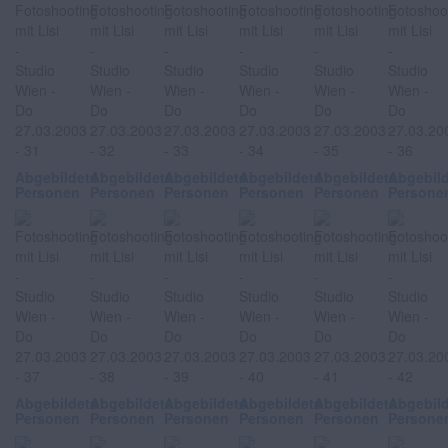
Abgebildete
Abgebildete
Abgebildete
Abgebildete
Abgebildete
Abgebil
Personen
Personen
Personen
Personen
Personen
Persone
Abgebildete
Abgebildete
Abgebildete
Abgebildete
Abgebildete
Abgebil
Personen
Personen
Personen
Personen
Personen
Persone