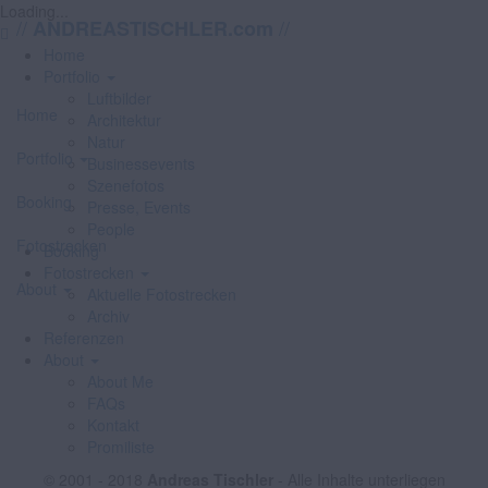
Loading...
//
//
ANDREASTISCHLER.com
Home
Portfolio
Luftbilder
Home
Architektur
Natur
Portfolio
Businessevents
Szenefotos
Booking
Presse, Events
People
Fotostrecken
Booking
Fotostrecken
About
Aktuelle Fotostrecken
Archiv
Referenzen
About
About Me
FAQs
Kontakt
Promiliste
© 2001 - 2018
Andreas Tischler
- Alle Inhalte unterliegen