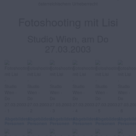
österreichischem Urheberrecht
Fotoshooting mit Lisi
Studio Wien, am Do
27.03.2003
Abgebildete
Abgebildete
Abgebildete
Abgebildete
Abgebildete
Abgebil
Personen
Personen
Personen
Personen
Personen
Persone