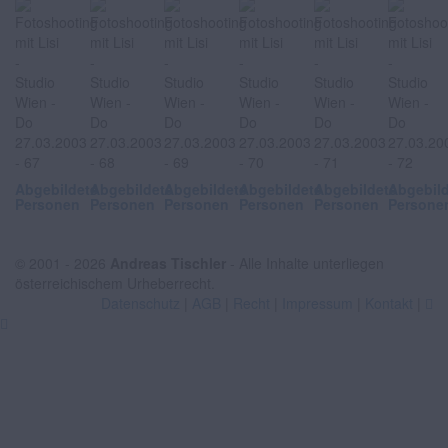
Abgebildete
Abgebildete
Abgebildete
Abgebildete
Abgebildete
Abgebil
Personen
Personen
Personen
Personen
Personen
Persone
© 2001 - 2026
Andreas Tischler
- Alle Inhalte unterliegen
österreichischem Urheberrecht.
Datenschutz
|
AGB
|
Recht
|
Impressum
|
Kontakt
|