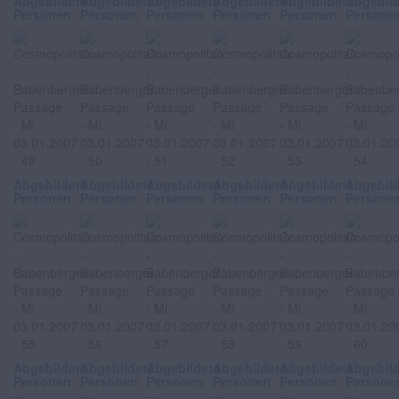
Abgebildete
Abgebildete
Abgebildete
Abgebildete
Abgebildete
Abgebil
Personen
Personen
Personen
Personen
Personen
Persone
Abgebildete
Abgebildete
Abgebildete
Abgebildete
Abgebildete
Abgebil
Personen
Personen
Personen
Personen
Personen
Persone
Abgebildete
Abgebildete
Abgebildete
Abgebildete
Abgebildete
Abgebil
Personen
Personen
Personen
Personen
Personen
Persone