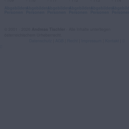
Abgebildete
Abgebildete
Abgebildete
Abgebildete
Abgebildete
Abgebil
Personen
Personen
Personen
Personen
Personen
Persone
© 2001 - 2026
Andreas Tischler
- Alle Inhalte unterliegen
österreichischem Urheberrecht.
Datenschutz
|
AGB
|
Recht
|
Impressum
|
Kontakt
|