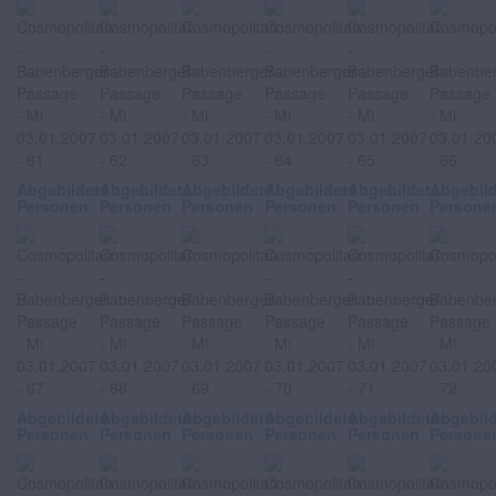
Abgebildete
Abgebildete
Abgebildete
Abgebildete
Abgebildete
Abgebil
Personen
Personen
Personen
Personen
Personen
Persone
Abgebildete
Abgebildete
Abgebildete
Abgebildete
Abgebildete
Abgebil
Personen
Personen
Personen
Personen
Personen
Persone