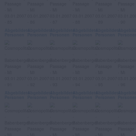
Abgebildete
Abgebildete
Abgebildete
Abgebildete
Abgebildete
Abgebil
Personen
Personen
Personen
Personen
Personen
Persone
Abgebildete
Abgebildete
Abgebildete
Abgebildete
Abgebildete
Abgebil
Personen
Personen
Personen
Personen
Personen
Persone