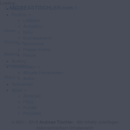
Loading...
//
//
ANDREASTISCHLER.com
Home
Portfolio
Luftbilder
Architektur
Home
Natur
Businessevents
Portfolio
Szenefotos
Presse, Events
Booking
People
Booking
Fotostrecken
Fotostrecken
Aktuelle Fotostrecken
About
Archiv
Referenzen
About
About Me
FAQs
Kontakt
Promiliste
© 2001 - 2018
Andreas Tischler
- Alle Inhalte unterliegen
österreichischem Urheberrecht