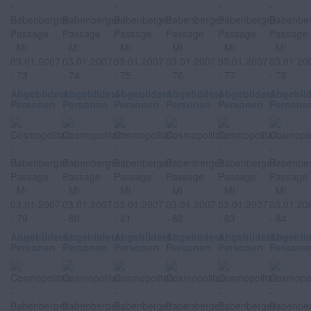
Abgebildete
Abgebildete
Abgebildete
Abgebildete
Abgebildete
Abgebil
Personen
Personen
Personen
Personen
Personen
Persone
Abgebildete
Abgebildete
Abgebildete
Abgebildete
Abgebildete
Abgebil
Personen
Personen
Personen
Personen
Personen
Persone