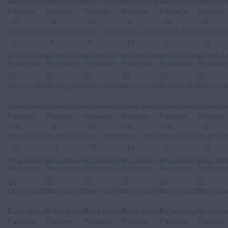
Abgebildete
Abgebildete
Abgebildete
Abgebildete
Abgebildete
Abgebil
Personen
Personen
Personen
Personen
Personen
Persone
Abgebildete
Abgebildete
Abgebildete
Abgebildete
Abgebildete
Abgebil
Personen
Personen
Personen
Personen
Personen
Persone