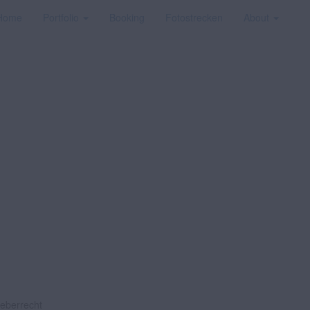
Home
Portfolio
Booking
Fotostrecken
About
heberrecht