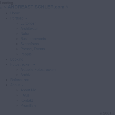
Loading...
//
//
ANDREASTISCHLER.com
Home
Portfolio
Luftbilder
Architektur
Natur
Businessevents
Szenefotos
Presse, Events
People
Booking
Fotostrecken
Aktuelle Fotostrecken
Archiv
Referenzen
About
About Me
FAQs
Kontakt
Promiliste
© 2001 -