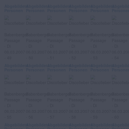
Abgebildete
Abgebildete
Abgebildete
Abgebildete
Abgebildete
Abgebil
Personen
Personen
Personen
Personen
Personen
Persone
Abgebildete
Abgebildete
Abgebildete
Abgebildete
Abgebildete
Abgebil
Personen
Personen
Personen
Personen
Personen
Persone
Abgebildete
Abgebildete
Abgebildete
Abgebildete
Abgebildete
Abgebil