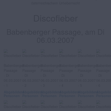
österreichischem Urheberrecht
Discofieber
Babenberger Passage, am Di
06.03.2007
Abgebildete
Abgebildete
Abgebildete
Abgebildete
Abgebildete
Abgebil
Personen
Personen
Personen
Personen
Personen
Persone