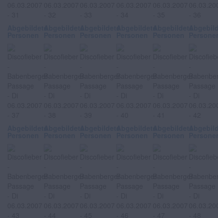
Abgebildete
Abgebildete
Abgebildete
Abgebildete
Abgebildete
Abgebil
Personen
Personen
Personen
Personen
Personen
Persone
Abgebildete
Abgebildete
Abgebildete
Abgebildete
Abgebildete
Abgebil
Personen
Personen
Personen
Personen
Personen
Persone