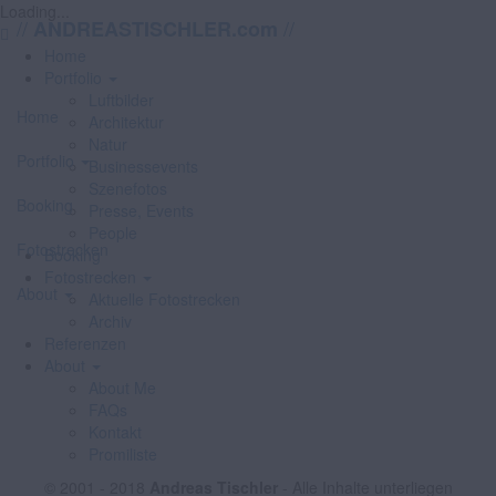
Loading...
//
//
ANDREASTISCHLER.com
Home
Portfolio
Luftbilder
Home
Architektur
Natur
Portfolio
Businessevents
Szenefotos
Booking
Presse, Events
People
Fotostrecken
Booking
Fotostrecken
About
Aktuelle Fotostrecken
Archiv
Referenzen
About
About Me
FAQs
Kontakt
Promiliste
© 2001 - 2018
Andreas Tischler
- Alle Inhalte unterliegen