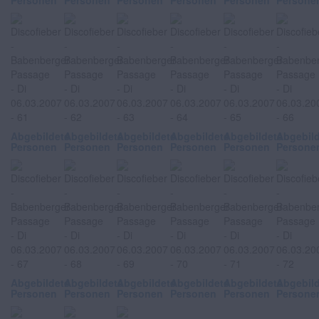
Personen
Personen
Personen
Personen
Personen
Persone
Abgebildete
Abgebildete
Abgebildete
Abgebildete
Abgebildete
Abgebil
Personen
Personen
Personen
Personen
Personen
Persone
Abgebildete
Abgebildete
Abgebildete
Abgebildete
Abgebildete
Abgebil
Personen
Personen
Personen
Personen
Personen
Persone