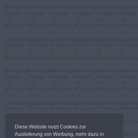
Abgebildete
Abgebildete
Abgebildete
Abgebildete
Abgebildete
Abgebil
Personen
Personen
Personen
Personen
Personen
Persone
Abgebildete
Abgebildete
Abgebildete
Abgebildete
Abgebildete
Abgebil
Personen
Personen
Personen
Personen
Personen
Persone
Diese Website nutzt Cookies zur
Auslieferung von Werbung, mehr dazu in