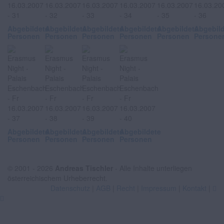
Abgebildete
Abgebildete
Abgebildete
Abgebildete
Abgebildete
Abgebil
Personen
Personen
Personen
Personen
Personen
Persone
Abgebildete
Abgebildete
Abgebildete
Abgebildete
Personen
Personen
Personen
Personen
© 2001 - 2026
Andreas Tischler
- Alle Inhalte unterliegen
österreichischem Urheberrecht.
Datenschutz
|
AGB
|
Recht
|
Impressum
|
Kontakt
|