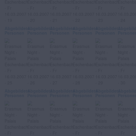
Abgebildete
Abgebildete
Abgebildete
Abgebildete
Abgebildete
Abgebil
Personen
Personen
Personen
Personen
Personen
Persone
Abgebildete
Abgebildete
Abgebildete
Abgebildete
Abgebildete
Abgebil
Personen
Personen
Personen
Personen
Personen
Persone