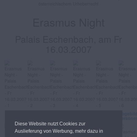
österreichischem Urheberrecht
Erasmus Night
Palais Eschenbach, am Fr
16.03.2007
Abgebildete
Abgebildete
Abgebildete
Abgebildete
Abgebildete
Abgebil
Personen
Personen
Personen
Personen
Personen
Persone
Diese Website nutzt Cookies zur
Auslieferung von Werbung, mehr dazu in