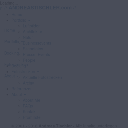
Loading...
//
//
ANDREASTISCHLER.com
Home
Portfolio
Luftbilder
Home
Architektur
Natur
Portfolio
Businessevents
Szenefotos
Booking
Presse, Events
People
Fotostrecken
Booking
Fotostrecken
About
Aktuelle Fotostrecken
Archiv
Referenzen
About
About Me
FAQs
Kontakt
Promiliste
© 2001 - 2018
Andreas Tischler
- Alle Inhalte unterliegen